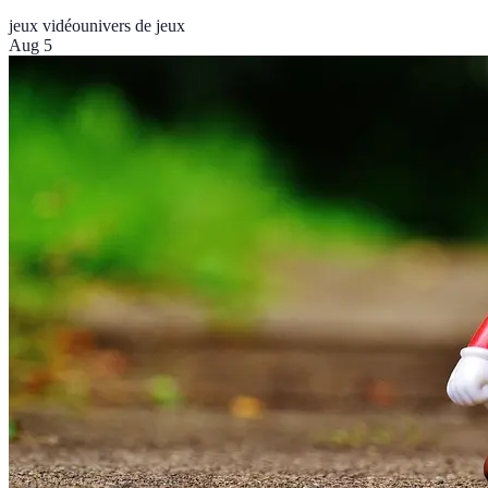
jeux vidéo
univers de jeux
Aug 5