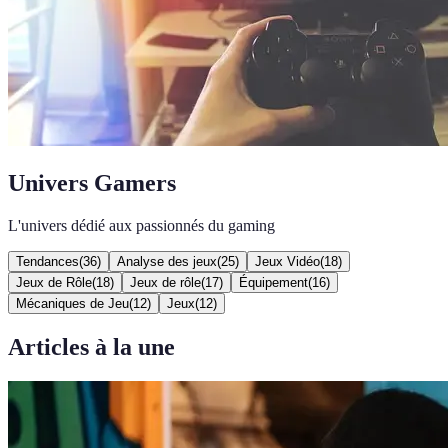
Univers Gamers
L'univers dédié aux passionnés du gaming
Tendances
(
36
)
Analyse des jeux
(
25
)
Jeux Vidéo
(
18
)
Jeux de Rôle
(
18
)
Jeux de rôle
(
17
)
Équipement
(
16
)
Mécaniques de Jeu
(
12
)
Jeux
(
12
)
Articles à la une