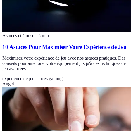
Astuces et Conseils
5
min
10 Astuces Pour Maximiser Votre Expérience de Jeu
Maximisez votre expérience de jeu avec nos astuces pratiques. Des
conseils pour améliorer votre équipement jusqu'à des techniques de
jeu avancées.
expérience de jeu
astuces gaming
Aug 4