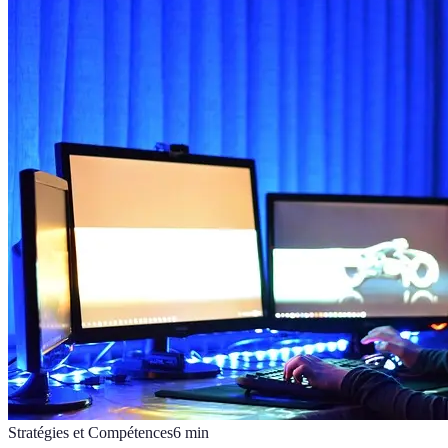
Stratégies et Compétences
6
min