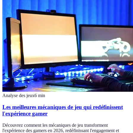
Analyse des jeux
6
min
Les meilleures mécaniques de jeu qui redéfinissent
l'expérience gamer
Découvrez comment les mécaniques de jeu transforment
l'expérience des gamers en 2026, redéfinissant l'engagement et