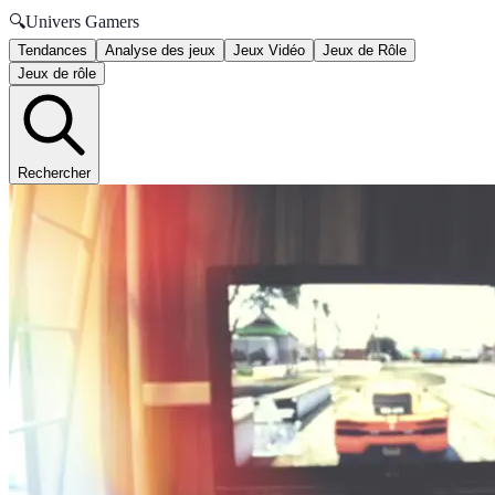
🔍
Univers Gamers
Tendances
Analyse des jeux
Jeux Vidéo
Jeux de Rôle
Jeux de rôle
Rechercher