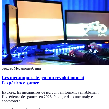
Jeux et Mécaniques
6
min
Les mécaniques de jeu qui révolutionnent
l'expérience gamer
Explorez les mécanismes de jeu qui transforment véritablement
l'expérience des gamers en 2026. Plongez dans une analyse
approfondie.