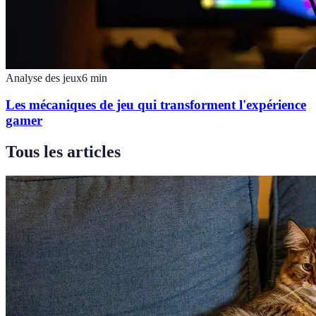
Analyse des jeux
6
min
Les mécaniques de jeu qui transforment l'expérience
gamer
Tous les articles