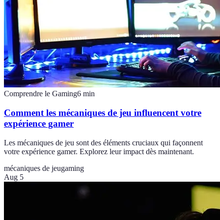
Comprendre le Gaming
6
min
Comment les mécaniques de jeu influencent votre
expérience gamer
Les mécaniques de jeu sont des éléments cruciaux qui façonnent
votre expérience gamer. Explorez leur impact dès maintenant.
mécaniques de jeu
gaming
Aug 5