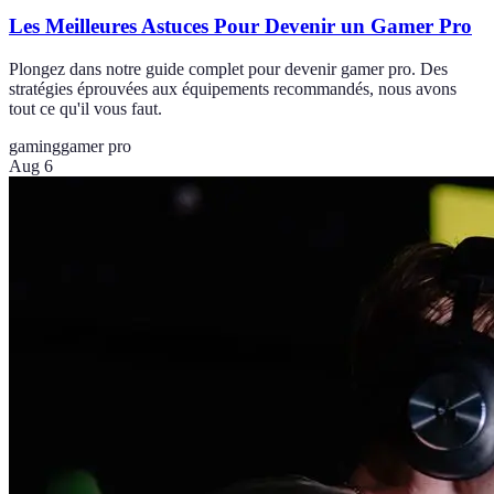
Les Meilleures Astuces Pour Devenir un Gamer Pro
Plongez dans notre guide complet pour devenir gamer pro. Des
stratégies éprouvées aux équipements recommandés, nous avons
tout ce qu'il vous faut.
gaming
gamer pro
Aug 6