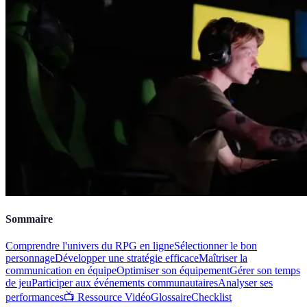
Sommaire
Comprendre l'univers du RPG en ligne
Sélectionner le bon
personnage
Développer une stratégie efficace
Maîtriser la
communication en équipe
Optimiser son équipement
Gérer son temps
de jeu
Participer aux événements communautaires
Analyser ses
performances
📺 Ressource Vidéo
Glossaire
Checklist