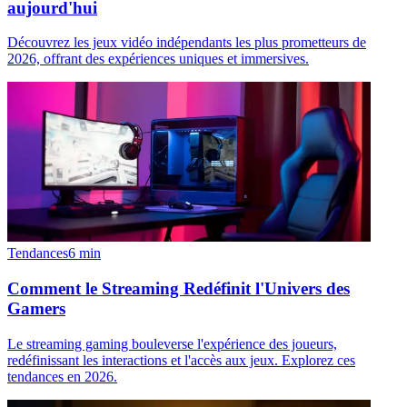
aujourd'hui
Découvrez les jeux vidéo indépendants les plus prometteurs de
2026, offrant des expériences uniques et immersives.
Tendances
6
min
Comment le Streaming Redéfinit l'Univers des
Gamers
Le streaming gaming bouleverse l'expérience des joueurs,
redéfinissant les interactions et l'accès aux jeux. Explorez ces
tendances en 2026.