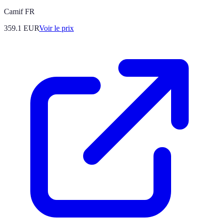
Camif FR
359.1
EUR
Voir le prix