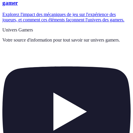
gamer
Explorez l'impact des mécaniques de jeu sur l'expérience des
joueurs, et comment ces éléments façonnent l'univers des gamers.
Univers Gamers
Votre source d'information pour tout savoir sur
univers gamers
.