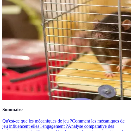
Sommaire
Qu'est-ce que les mécaniques de jeu ?
Comment les mécaniques de
jeu influencent-elles l'engagement ?
Analyse comparative des