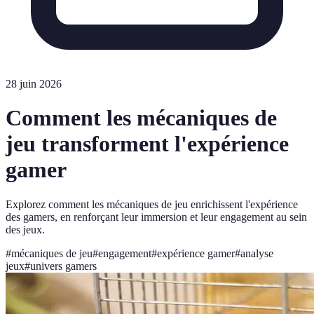
28 juin 2026
Comment les mécaniques de
jeu transforment l'expérience
gamer
Explorez comment les mécaniques de jeu enrichissent l'expérience
des gamers, en renforçant leur immersion et leur engagement au sein
des jeux.
#
mécaniques de jeu
#
engagement
#
expérience gamer
#
analyse
jeux
#
univers gamers