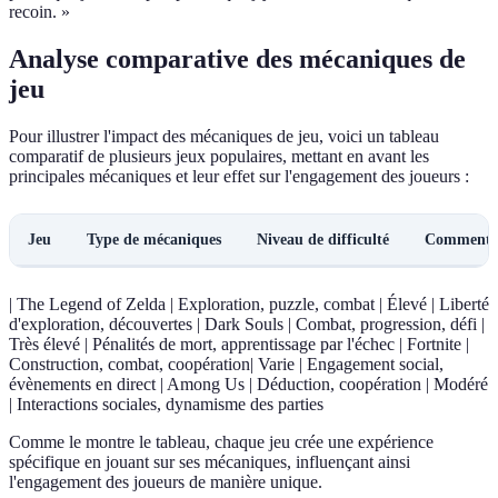
recoin. »
Analyse comparative des mécaniques de
jeu
Pour illustrer l'impact des mécaniques de jeu, voici un tableau
comparatif de plusieurs jeux populaires, mettant en avant les
principales mécaniques et leur effet sur l'engagement des joueurs :
Jeu
Type de mécaniques
Niveau de difficulté
Commentai
| The Legend of Zelda | Exploration, puzzle, combat | Élevé | Liberté
d'exploration, découvertes | Dark Souls | Combat, progression, défi |
Très élevé | Pénalités de mort, apprentissage par l'échec | Fortnite |
Construction, combat, coopération| Varie | Engagement social,
évènements en direct | Among Us | Déduction, coopération | Modéré
| Interactions sociales, dynamisme des parties
Comme le montre le tableau, chaque jeu crée une expérience
spécifique en jouant sur ses mécaniques, influençant ainsi
l'engagement des joueurs de manière unique.