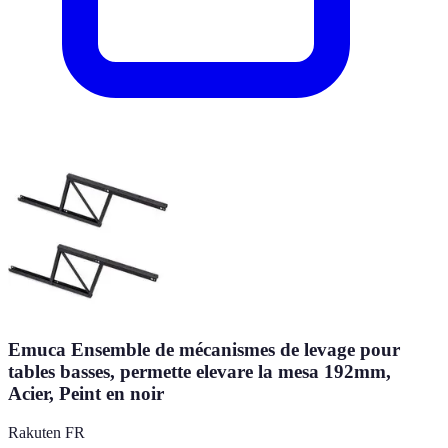
Emuca Ensemble de mécanismes de levage pour
tables basses, permette elevare la mesa 192mm,
Acier, Peint en noir
Rakuten FR