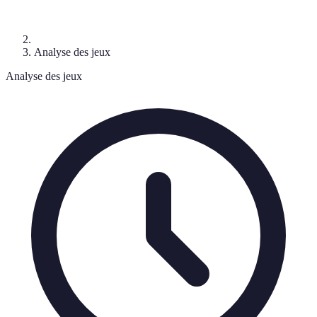
Analyse des jeux
Analyse des jeux