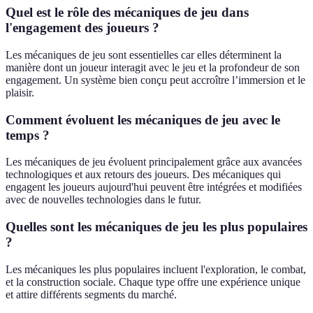
Quel est le rôle des mécaniques de jeu dans
l'engagement des joueurs ?
Les mécaniques de jeu sont essentielles car elles déterminent la
manière dont un joueur interagit avec le jeu et la profondeur de son
engagement. Un système bien conçu peut accroître l’immersion et le
plaisir.
Comment évoluent les mécaniques de jeu avec le
temps ?
Les mécaniques de jeu évoluent principalement grâce aux avancées
technologiques et aux retours des joueurs. Des mécaniques qui
engagent les joueurs aujourd'hui peuvent être intégrées et modifiées
avec de nouvelles technologies dans le futur.
Quelles sont les mécaniques de jeu les plus populaires
?
Les mécaniques les plus populaires incluent l'exploration, le combat,
et la construction sociale. Chaque type offre une expérience unique
et attire différents segments du marché.