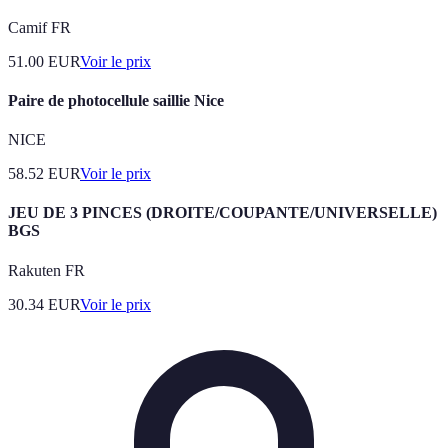
Camif FR
51.00
EUR
Voir le prix
Paire de photocellule saillie Nice
NICE
58.52
EUR
Voir le prix
JEU DE 3 PINCES (DROITE/COUPANTE/UNIVERSELLE)
BGS
Rakuten FR
30.34
EUR
Voir le prix