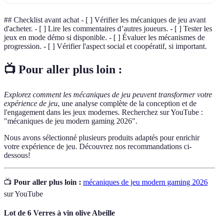
## Checklist avant achat - [ ] Vérifier les mécaniques de jeu avant
d'acheter. - [ ] Lire les commentaires d’autres joueurs. - [ ] Tester les
jeux en mode démo si disponible. - [ ] Évaluer les mécanismes de
progression. - [ ] Vérifier l'aspect social et coopératif, si important.
📺 Pour aller plus loin :
Explorez comment les mécaniques de jeu peuvent transformer votre
expérience de jeu
, une analyse complète de la conception et de
l'engagement dans les jeux modernes. Recherchez sur YouTube :
"mécaniques de jeu modern gaming 2026".
Nous avons sélectionné plusieurs produits adaptés pour enrichir
votre expérience de jeu. Découvrez nos recommandations ci-
dessous!
📺
Pour aller plus loin :
mécaniques de jeu modern gaming 2026
sur YouTube
Lot de 6 Verres à vin olive Abeille