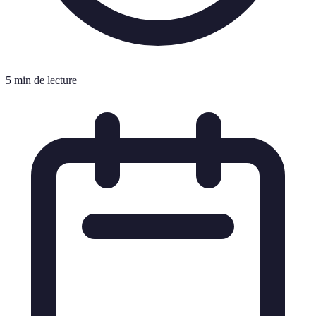
5 min de lecture