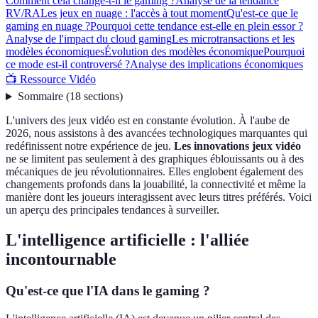
Comment cela change-t-il le gaming ?
Analyse de la tendance
RV/RA
Les jeux en nuage : l'accès à tout moment
Qu'est-ce que le
gaming en nuage ?
Pourquoi cette tendance est-elle en plein essor ?
Analyse de l'impact du cloud gaming
Les microtransactions et les
modèles économiques
Évolution des modèles économique
Pourquoi
ce mode est-il controversé ?
Analyse des implications économiques
📺 Ressource Vidéo
Sommaire
(
18
sections
)
L'univers des jeux vidéo est en constante évolution. À l'aube de
2026, nous assistons à des avancées technologiques marquantes qui
redéfinissent notre expérience de jeu.
Les innovations jeux vidéo
ne se limitent pas seulement à des graphiques éblouissants ou à des
mécaniques de jeu révolutionnaires. Elles englobent également des
changements profonds dans la jouabilité, la connectivité et même la
manière dont les joueurs interagissent avec leurs titres préférés. Voici
un aperçu des principales tendances à surveiller.
L'intelligence artificielle : l'alliée
incontournable
Qu'est-ce que l'IA dans le gaming ?