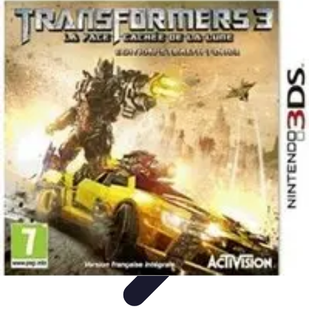
Univers Gamers
Tendances Gaming
Équipement Gamer
Genres de
jeux
Tendances
Psychologie et Sociologie
Univers Gamers