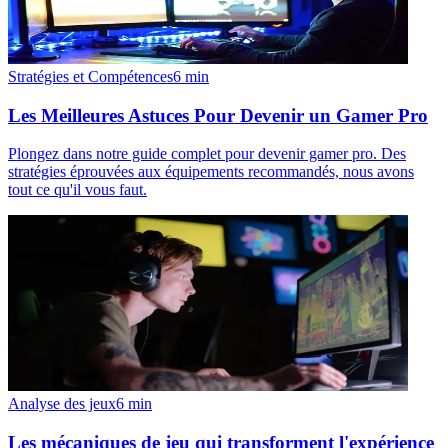
Stratégies et Compétences
6
min
Les Meilleures Astuces Pour Devenir un Gamer Pro
Plongez dans notre guide complet pour devenir gamer pro. Des
stratégies éprouvées aux équipements recommandés, nous avons
tout ce qu'il vous faut.
Analyse des jeux
6
min
Les mécaniques de jeu qui transforment l'expérience