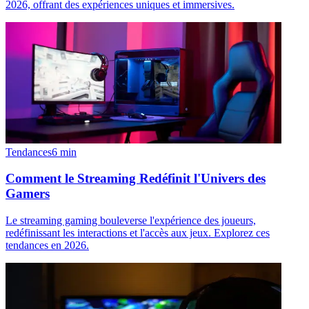
2026, offrant des expériences uniques et immersives.
Tendances
6
min
Comment le Streaming Redéfinit l'Univers des
Gamers
Le streaming gaming bouleverse l'expérience des joueurs,
redéfinissant les interactions et l'accès aux jeux. Explorez ces
tendances en 2026.