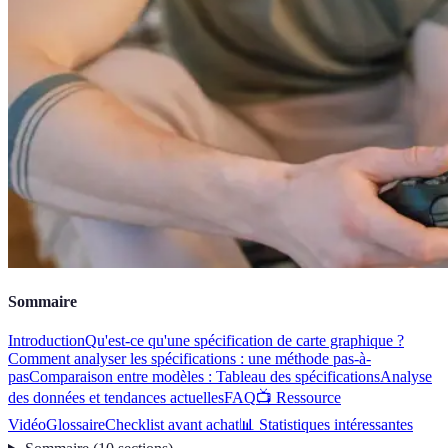
Sommaire
Introduction
Qu'est-ce qu'une spécification de carte graphique ?
Comment analyser les spécifications : une méthode pas-à-
pas
Comparaison entre modèles : Tableau des spécifications
Analyse
des données et tendances actuelles
FAQ
📺 Ressource
Vidéo
Glossaire
Checklist avant achat
📊 Statistiques intéressantes