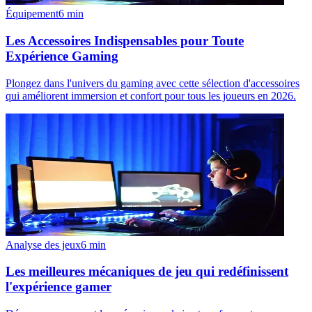
Équipement
6
min
Les Accessoires Indispensables pour Toute
Expérience Gaming
Plongez dans l'univers du gaming avec cette sélection d'accessoires
qui améliorent immersion et confort pour tous les joueurs en 2026.
Analyse des jeux
6
min
Les meilleures mécaniques de jeu qui redéfinissent
l'expérience gamer