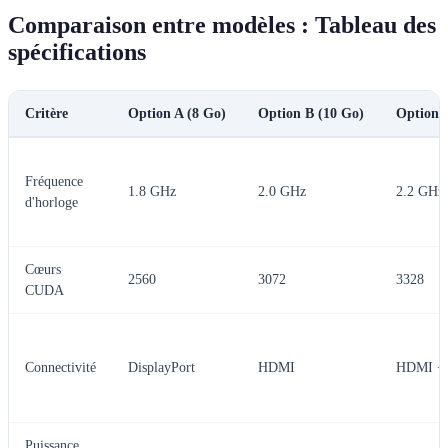
Comparaison entre modèles : Tableau des
spécifications
Critère
Option A (8 Go)
Option B (10 Go)
Option 
Fréquence
1.8 GHz
2.0 GHz
2.2 GHz
d'horloge
Cœurs
2560
3072
3328
CUDA
Connectivité
DisplayPort
HDMI
HDMI +
Puissance