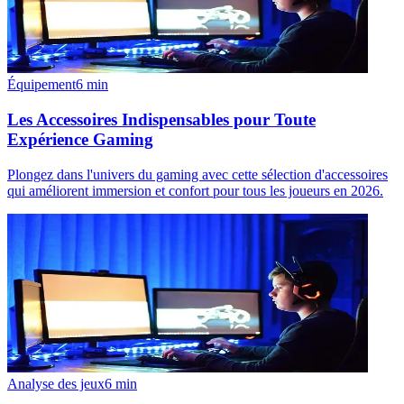
Équipement
6
min
Les Accessoires Indispensables pour Toute
Expérience Gaming
Plongez dans l'univers du gaming avec cette sélection d'accessoires
qui améliorent immersion et confort pour tous les joueurs en 2026.
Analyse des jeux
6
min