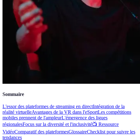
Sommaire
L'essor des plateformes de streaming en direct
Intégration de la
réalité virtuelle
Avantages de la VR dans l'eSport
Les compétitions
mobiles prennent de l'ampleur
L'émergence des ligues
régionales
Focus sur la diversité et l'inclusivité
📺 Ressource
Vidéo
Comparatif des plateformes
Glossaire
Checklist pour suivre les
tendances