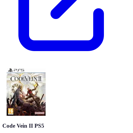
Code Vein II PS5