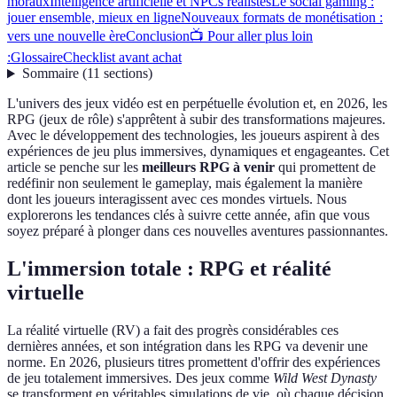
moraux
Intelligence artificielle et NPCs réalistes
Le social gaming :
jouer ensemble, mieux en ligne
Nouveaux formats de monétisation :
vers une nouvelle ère
Conclusion
📺 Pour aller plus loin
:
Glossaire
Checklist avant achat
Sommaire
(
11
sections
)
L'univers des jeux vidéo est en perpétuelle évolution et, en 2026, les
RPG (jeux de rôle) s'apprêtent à subir des transformations majeures.
Avec le développement des technologies, les joueurs aspirent à des
expériences de jeu plus immersives, dynamiques et engageantes. Cet
article se penche sur les
meilleurs RPG à venir
qui promettent de
redéfinir non seulement le gameplay, mais également la manière
dont les joueurs interagissent avec ces mondes virtuels. Nous
explorerons les tendances clés à suivre cette année, afin que vous
soyez préparé à plonger dans ces nouvelles aventures passionnantes.
L'immersion totale : RPG et réalité
virtuelle
La réalité virtuelle (RV) a fait des progrès considérables ces
dernières années, et son intégration dans les RPG va devenir une
norme. En 2026, plusieurs titres promettent d'offrir des expériences
de jeu totalement immersives. Des jeux comme
Wild West Dynasty
se transforment en véritables simulations de vie, où chaque décision