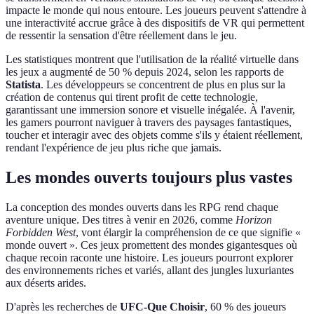
impacte le monde qui nous entoure. Les joueurs peuvent s'attendre à
une interactivité accrue grâce à des dispositifs de VR qui permettent
de ressentir la sensation d'être réellement dans le jeu.
Les statistiques montrent que l'utilisation de la réalité virtuelle dans
les jeux a augmenté de 50 % depuis 2024, selon les rapports de
Statista
. Les développeurs se concentrent de plus en plus sur la
création de contenus qui tirent profit de cette technologie,
garantissant une immersion sonore et visuelle inégalée. À l'avenir,
les gamers pourront naviguer à travers des paysages fantastiques,
toucher et interagir avec des objets comme s'ils y étaient réellement,
rendant l'expérience de jeu plus riche que jamais.
Les mondes ouverts toujours plus vastes
La conception des mondes ouverts dans les RPG rend chaque
aventure unique. Des titres à venir en 2026, comme
Horizon
Forbidden West
, vont élargir la compréhension de ce que signifie «
monde ouvert ». Ces jeux promettent des mondes gigantesques où
chaque recoin raconte une histoire. Les joueurs pourront explorer
des environnements riches et variés, allant des jungles luxuriantes
aux déserts arides.
D'après les recherches de
UFC-Que Choisir
, 60 % des joueurs