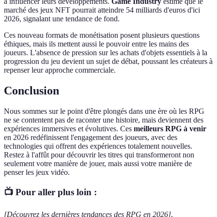
à influencer leurs développements.
Game Industry
estime que le
marché des jeux NFT pourrait atteindre 54 milliards d'euros d'ici
2026, signalant une tendance de fond.
Ces nouveau formats de monétisation posent plusieurs questions
éthiques, mais ils mettent aussi le pouvoir entre les mains des
joueurs. L'absence de pression sur les achats d'objets essentiels à la
progression du jeu devient un sujet de débat, poussant les créateurs à
repenser leur approche commerciale.
Conclusion
Nous sommes sur le point d'être plongés dans une ère où les RPG
ne se contentent pas de raconter une histoire, mais deviennent des
expériences immersives et évolutives. Ces
meilleurs RPG à venir
en 2026 redéfinissent l'engagement des joueurs, avec des
technologies qui offrent des expériences totalement nouvelles.
Restez à l'affût pour découvrir les titres qui transformeront non
seulement votre manière de jouer, mais aussi votre manière de
penser les jeux vidéo.
📺 Pour aller plus loin :
[Découvrez les dernières tendances des RPG en 2026]
,