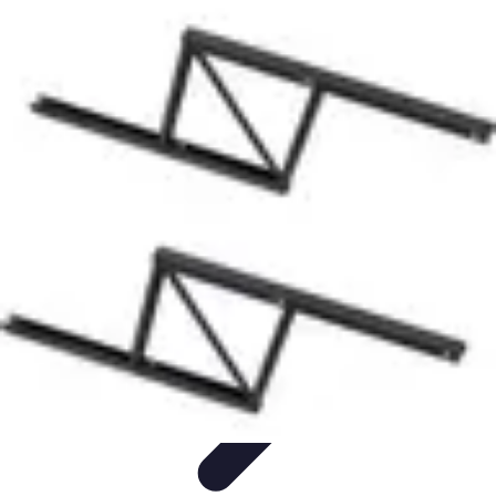
Univers Gamers
Tendances Gaming
Équipement Gamer
Genres de
jeux
Tendances
Psychologie et Sociologie
Univers Gamers