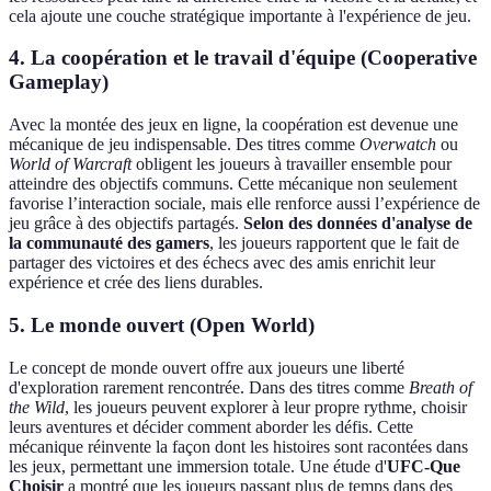
cela ajoute une couche stratégique importante à l'expérience de jeu.
4. La coopération et le travail d'équipe (Cooperative
Gameplay)
Avec la montée des jeux en ligne, la coopération est devenue une
mécanique de jeu indispensable. Des titres comme
Overwatch
ou
World of Warcraft
obligent les joueurs à travailler ensemble pour
atteindre des objectifs communs. Cette mécanique non seulement
favorise l’interaction sociale, mais elle renforce aussi l’expérience de
jeu grâce à des objectifs partagés.
Selon des données d'analyse de
la communauté des gamers
, les joueurs rapportent que le fait de
partager des victoires et des échecs avec des amis enrichit leur
expérience et crée des liens durables.
5. Le monde ouvert (Open World)
Le concept de monde ouvert offre aux joueurs une liberté
d'exploration rarement rencontrée. Dans des titres comme
Breath of
the Wild
, les joueurs peuvent explorer à leur propre rythme, choisir
leurs aventures et décider comment aborder les défis. Cette
mécanique réinvente la façon dont les histoires sont racontées dans
les jeux, permettant une immersion totale. Une étude d'
UFC-Que
Choisir
a montré que les joueurs passant plus de temps dans des