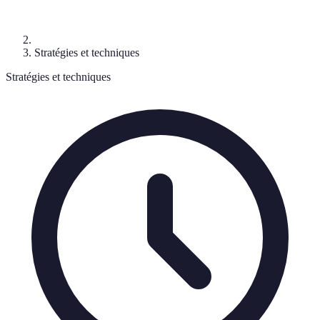
Stratégies et techniques
Stratégies et techniques