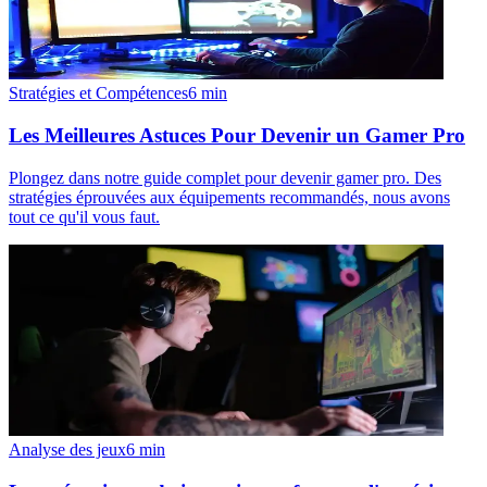
Stratégies et Compétences
6
min
Les Meilleures Astuces Pour Devenir un Gamer Pro
Plongez dans notre guide complet pour devenir gamer pro. Des
stratégies éprouvées aux équipements recommandés, nous avons
tout ce qu'il vous faut.
Analyse des jeux
6
min