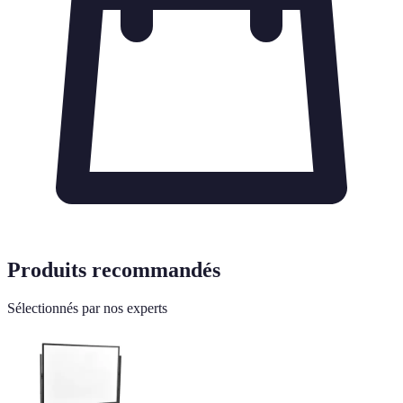
Produits recommandés
Sélectionnés par nos experts