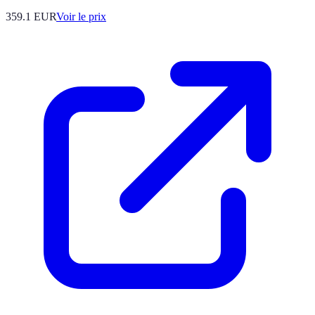
359.1
EUR
Voir le prix