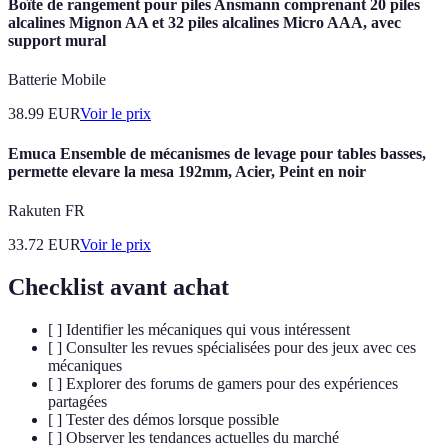
Boîte de rangement pour piles Ansmann comprenant 20 piles
alcalines Mignon AA et 32 piles alcalines Micro AAA, avec
support mural
Batterie Mobile
38.99
EUR
Voir le prix
Emuca Ensemble de mécanismes de levage pour tables basses,
permette elevare la mesa 192mm, Acier, Peint en noir
Rakuten FR
33.72
EUR
Voir le prix
Checklist avant achat
[ ] Identifier les mécaniques qui vous intéressent
[ ] Consulter les revues spécialisées pour des jeux avec ces
mécaniques
[ ] Explorer des forums de gamers pour des expériences
partagées
[ ] Tester des démos lorsque possible
[ ] Observer les tendances actuelles du marché