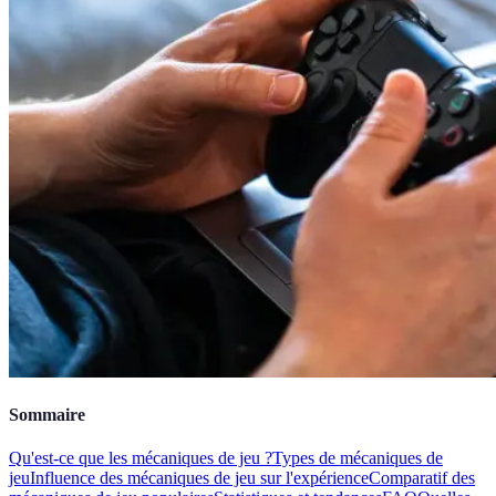
Sommaire
Qu'est-ce que les mécaniques de jeu ?
Types de mécaniques de
jeu
Influence des mécaniques de jeu sur l'expérience
Comparatif des