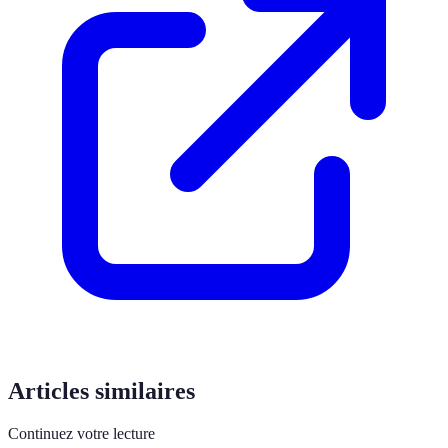
Articles similaires
Continuez votre lecture