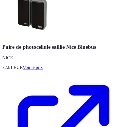
Paire de photocellule saillie Nice Bluebus
NICE
72.61
EUR
Voir le prix