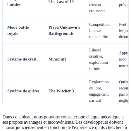
The Last of Us
linéaire
tension
prévisi
croissante
Compétition
Peut fr
Mode battle
PlayerUnknown's
intense,
les jou
royale
Battlegrounds
rejouabilité
débuta
Liberté
Appren
créative,
Système de craft
Minecraft
ardu po
exploration
nouvea
infinie
Exploration
Quêtes
du lore,
seconda
Système de quêtes
The Witcher 3
engagement
parfois
narratif
négligé
Dans ce tableau, nous pouvons constater que chaque mécanique a
ses propres avantages et inconvénients. Les développeurs doivent
choisir judicieusement en fonction de l'expérience qu'ils cherchent à