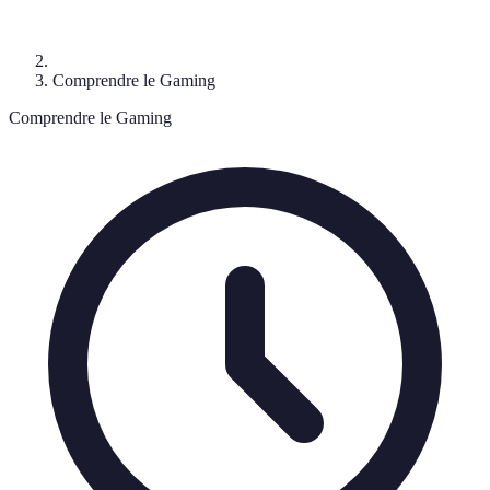
Comprendre le Gaming
Comprendre le Gaming