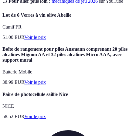
📺
Pour aller plus loin :
mécaniques de jeu 2026
sur YouTube
Lot de 6 Verres à vin olive Abeille
Camif FR
51.00
EUR
Voir le prix
Boîte de rangement pour piles Ansmann comprenant 20 piles
alcalines Mignon AA et 32 piles alcalines Micro AAA, avec
support mural
Batterie Mobile
38.99
EUR
Voir le prix
Paire de photocellule saillie Nice
NICE
58.52
EUR
Voir le prix