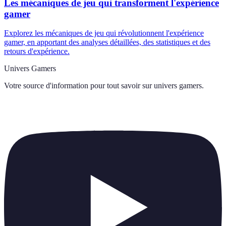
Les mécaniques de jeu qui transforment l'expérience
gamer
Explorez les mécaniques de jeu qui révolutionnent l'expérience
gamer, en apportant des analyses détaillées, des statistiques et des
retours d'expérience.
Univers Gamers
Votre source d'information pour tout savoir sur
univers gamers
.