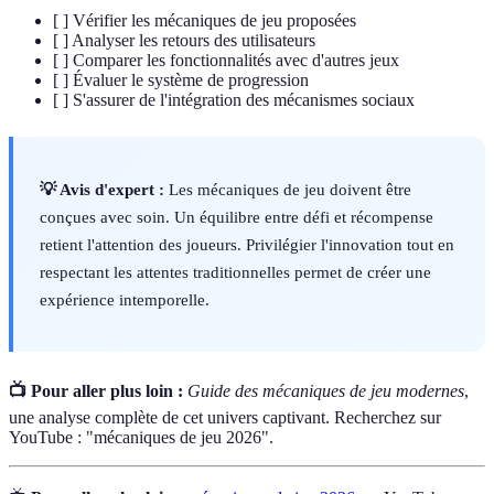
[ ] Vérifier les mécaniques de jeu proposées
[ ] Analyser les retours des utilisateurs
[ ] Comparer les fonctionnalités avec d'autres jeux
[ ] Évaluer le système de progression
[ ] S'assurer de l'intégration des mécanismes sociaux
💡 Avis d'expert :
Les mécaniques de jeu doivent être
conçues avec soin. Un équilibre entre défi et récompense
retient l'attention des joueurs. Privilégier l'innovation tout en
respectant les attentes traditionnelles permet de créer une
expérience intemporelle.
📺 Pour aller plus loin :
Guide des mécaniques de jeu modernes
,
une analyse complète de cet univers captivant. Recherchez sur
YouTube : "mécaniques de jeu 2026".