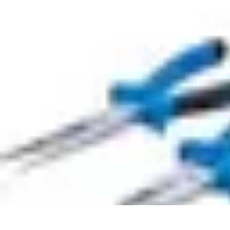
Univers Gamers
Tendances Gaming
Équipement Gamer
Genres de jeux
Tendances
Psych
Univers Gamers