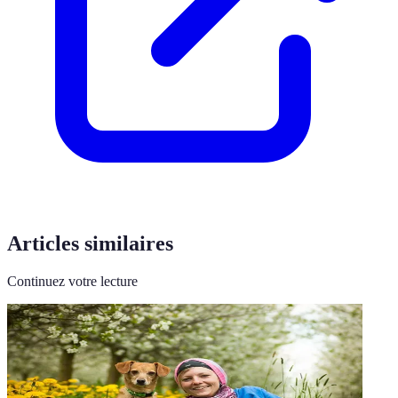
Articles similaires
Continuez votre lecture