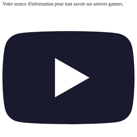
Votre source d'information pour tout savoir sur
univers gamers
.