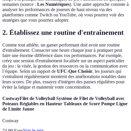
semaines (source :
Les Numériques
). Une autre approche consiste à
analyser les performances de joueurs de haut niveau via des
plateformes comme Twitch ou YouTube, où vous pourrez voir des
stratégies que vous pourriez adopter.
2. Établissez une routine d'entraînement
Comme tout athlète, un gamer performant doit avoir une routine
d'entraînement. Consacrer une heure chaque jour à pratiquer peut
faire une énorme différence dans vos performances. Par exemple,
créez une session d'entraînement focalisée sur un aspect particulier
du jeu : la visée, la gestion des ressources ou la communication avec
l’équipe. Selon un rapport de
UFC-Que Choisir
, les joueurs qui
s'entraînent régulièrement montrent des améliorations notables dans
leurs scores. De plus, essayez d'intégrer des pauses régulières pour
éviter la fatigue et maintenir votre concentration.
CostwayFilet de Volleyball Système de Filet de Volleyball avec
Poteaux Réglables en Hauteur Tableaux de Score Pompe Ligne
de Limite Jaune
Costway
74.99
Euro
Voir le prix