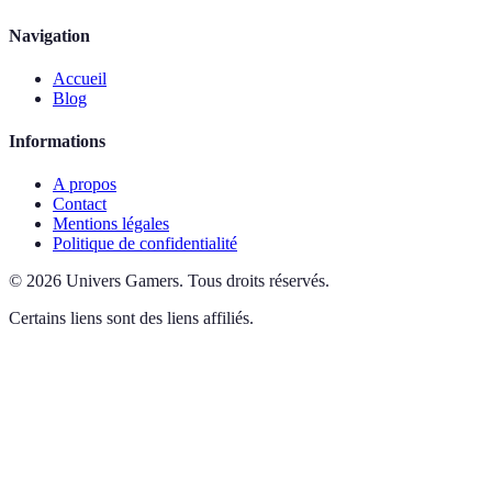
Navigation
Accueil
Blog
Informations
A propos
Contact
Mentions légales
Politique de confidentialité
©
2026
Univers Gamers
.
Tous droits réservés.
Certains liens sont des liens affiliés.