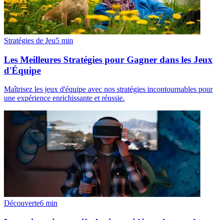
Stratégies de Jeu
5
min
Les Meilleures Stratégies pour Gagner dans les Jeux
d'Équipe
Maîtrisez les jeux d'équipe avec nos stratégies incontournables pour
une expérience enrichissante et réussie.
Découverte
6
min