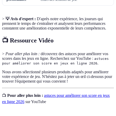
>
💡 Avis d'expert :
D'après notre expérience, les joueurs qui
prennent le temps de s'entraîner et analysent leurs performances
constatent une amélioration exponentielle de leurs compétences.
📺 Ressource Vidéo
>
Pour aller plus loin :
découvrez des astuces pour améliorer vos
scores dans les jeux en ligne. Recherchez sur YouTube :
astuces
.
pour améliorer son score en jeux en ligne 2026
Nous avons sélectionné plusieurs produits adaptés pour améliorer
votre expérience de jeu. N'hésitez pas à jeter un œil ci-dessous pour
trouver l'équipement qui vous convient !
📺
Pour aller plus loin :
astuces pour améliorer son score en jeux
en ligne 2026
sur YouTube