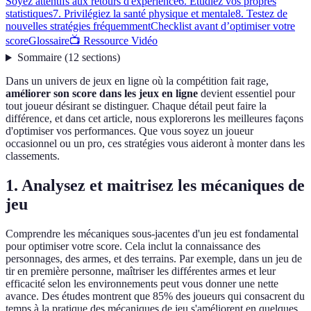
Soyez attentifs aux retours d'expérience
6. Étudiez vos propres
statistiques
7. Privilégiez la santé physique et mentale
8. Testez de
nouvelles stratégies fréquemment
Checklist avant d’optimiser votre
score
Glossaire
📺 Ressource Vidéo
Sommaire
(
12
sections
)
Dans un univers de jeux en ligne où la compétition fait rage,
améliorer son score dans les jeux en ligne
devient essentiel pour
tout joueur désirant se distinguer. Chaque détail peut faire la
différence, et dans cet article, nous explorerons les meilleures façons
d'optimiser vos performances. Que vous soyez un joueur
occasionnel ou un pro, ces stratégies vous aideront à monter dans les
classements.
1. Analysez et maitrisez les mécaniques de
jeu
Comprendre les mécaniques sous-jacentes d'un jeu est fondamental
pour optimiser votre score. Cela inclut la connaissance des
personnages, des armes, et des terrains. Par exemple, dans un jeu de
tir en première personne, maîtriser les différentes armes et leur
efficacité selon les environnements peut vous donner une nette
avance. Des études montrent que 85% des joueurs qui consacrent du
temps à la pratique des mécaniques de jeu s'améliorent en quelques