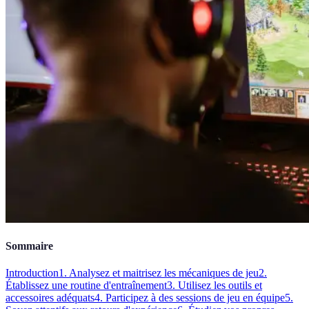
Sommaire
Introduction
1. Analysez et maitrisez les mécaniques de jeu
2.
Établissez une routine d'entraînement
3. Utilisez les outils et
accessoires adéquats
4. Participez à des sessions de jeu en équipe
5.