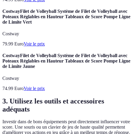
CostwayFilet de Volleyball Système de Filet de Volleyball avec
Poteaux Réglables en Hauteur Tableaux de Score Pompe Ligne
de Limite Vert
Costway
79.99
Euro
Voir le prix
CostwayFilet de Volleyball Système de Filet de Volleyball avec
Poteaux Réglables en Hauteur Tableaux de Score Pompe Ligne
de Limite Jaune
Costway
74.99
Euro
Voir le prix
3. Utilisez les outils et accessoires
adéquats
Investir dans de bons équipements peut directement influencer votre
score. Une souris ou un clavier de jeu de haute qualité permettent
d'améliorer vos actions en jeu grâce à un meilleur temps de réponse.