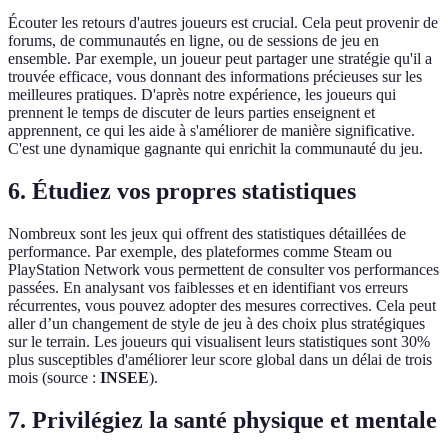
Écouter les retours d'autres joueurs est crucial. Cela peut provenir de
forums, de communautés en ligne, ou de sessions de jeu en
ensemble. Par exemple, un joueur peut partager une stratégie qu'il a
trouvée efficace, vous donnant des informations précieuses sur les
meilleures pratiques. D'après notre expérience, les joueurs qui
prennent le temps de discuter de leurs parties enseignent et
apprennent, ce qui les aide à s'améliorer de manière significative.
C'est une dynamique gagnante qui enrichit la communauté du jeu.
6. Étudiez vos propres statistiques
Nombreux sont les jeux qui offrent des statistiques détaillées de
performance. Par exemple, des plateformes comme Steam ou
PlayStation Network vous permettent de consulter vos performances
passées. En analysant vos faiblesses et en identifiant vos erreurs
récurrentes, vous pouvez adopter des mesures correctives. Cela peut
aller d’un changement de style de jeu à des choix plus stratégiques
sur le terrain. Les joueurs qui visualisent leurs statistiques sont 30%
plus susceptibles d'améliorer leur score global dans un délai de trois
mois (source :
INSEE
).
7. Privilégiez la santé physique et mentale