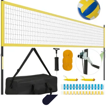
Univers Gamers
Tendances Gaming
Équipement Gamer
Genres de
jeux
Tendances
Psychologie et Sociologie
Univers Gamers