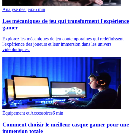
Analyse des jeux
6
min
Les mécaniques de jeu qui transforment l'expérience
gamer
Explorez les mécaniques de jeu contemporaines qui redéfinissent
l'expérience des joueurs et leur immersion dans les univers
vidéoludiques.
Équipement et Accessoires
6
min
Comment choisir le meilleur casque gamer pour une
immersion totale