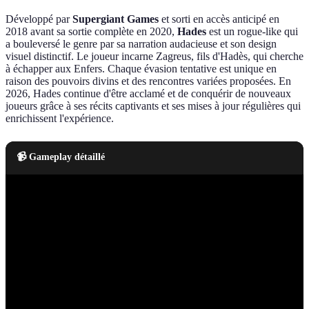
Développé par
Supergiant Games
et sorti en accès anticipé en
2018 avant sa sortie complète en 2020,
Hades
est un rogue-like qui
a bouleversé le genre par sa narration audacieuse et son design
visuel distinctif. Le joueur incarne Zagreus, fils d'Hadès, qui cherche
à échapper aux Enfers. Chaque évasion tentative est unique en
raison des pouvoirs divins et des rencontres variées proposées. En
2026, Hades continue d'être acclamé et de conquérir de nouveaux
joueurs grâce à ses récits captivants et ses mises à jour régulières qui
enrichissent l'expérience.
📹 Gameplay détaillé