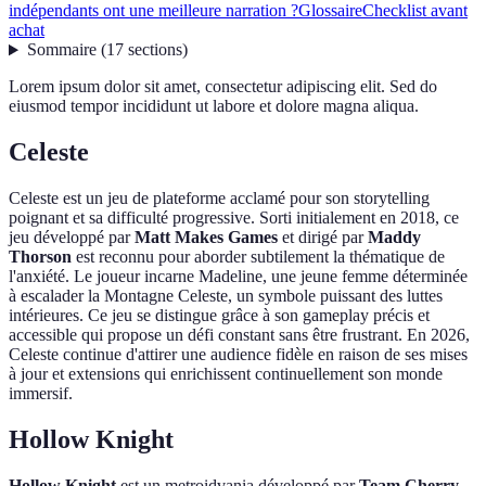
indépendants ont une meilleure narration ?
Glossaire
Checklist avant
achat
Sommaire
(
17
sections
)
Lorem ipsum dolor sit amet, consectetur adipiscing elit. Sed do
eiusmod tempor incididunt ut labore et dolore magna aliqua.
Celeste
Celeste est un jeu de plateforme acclamé pour son storytelling
poignant et sa difficulté progressive. Sorti initialement en 2018, ce
jeu développé par
Matt Makes Games
et dirigé par
Maddy
Thorson
est reconnu pour aborder subtilement la thématique de
l'anxiété. Le joueur incarne Madeline, une jeune femme déterminée
à escalader la Montagne Celeste, un symbole puissant des luttes
intérieures. Ce jeu se distingue grâce à son gameplay précis et
accessible qui propose un défi constant sans être frustrant. En 2026,
Celeste continue d'attirer une audience fidèle en raison de ses mises
à jour et extensions qui enrichissent continuellement son monde
immersif.
Hollow Knight
Hollow Knight
est un metroidvania développé par
Team Cherry