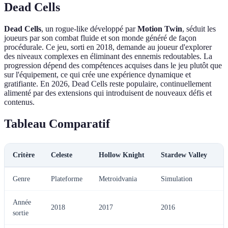
Dead Cells
Dead Cells
, un rogue-like développé par
Motion Twin
, séduit les
joueurs par son combat fluide et son monde généré de façon
procédurale. Ce jeu, sorti en 2018, demande au joueur d'explorer
des niveaux complexes en éliminant des ennemis redoutables. La
progression dépend des compétences acquises dans le jeu plutôt que
sur l'équipement, ce qui crée une expérience dynamique et
gratifiante. En 2026, Dead Cells reste populaire, continuellement
alimenté par des extensions qui introduisent de nouveaux défis et
contenus.
Tableau Comparatif
Critère
Celeste
Hollow Knight
Stardew Valley
H
Genre
Plateforme
Metroidvania
Simulation
R
Année
2018
2017
2016
2
sortie