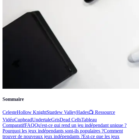
Sommaire
Celeste
Hollow Knight
Stardew Valley
Hades
📺 Ressource
Vidéo
Cuphead
Undertale
Gris
Dead Cells
Tableau
Comparatif
FAQ
Qu'est-ce qui rend un jeu indépendant unique ?
Pourquoi les jeux indépendants sont-ils populaires ?
Comment
trouver de nouveaux jeux indépendants ?
Est-ce que les jeux