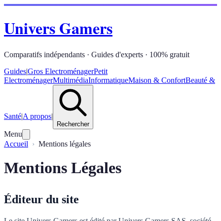
Univers Gamers
Comparatifs indépendants · Guides d'experts · 100% gratuit
Guides
|
Gros Electroménager
Petit
Electroménager
Multimédia
Informatique
Maison & Confort
Beauté &
Santé
|
A propos
|
Rechercher
Menu
Accueil
Mentions légales
Mentions Légales
Éditeur du site
Le site Univers Gamers est édité par Univers Gamers SAS, société