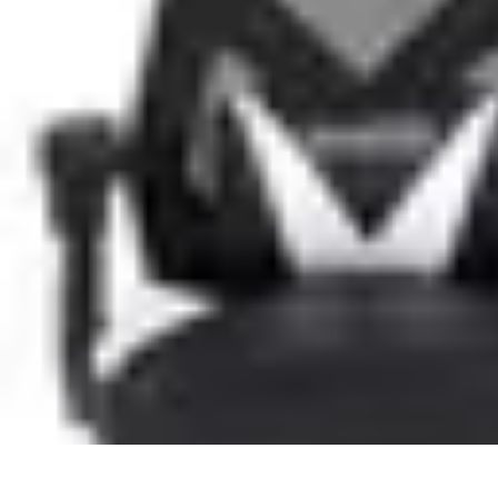
Univers Gamers
Tendances Gaming
Équipement Gamer
Genres de jeux
Tendances
Psych
Univers Gamers