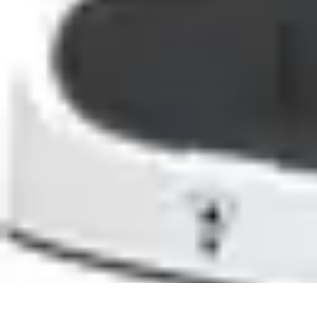
Univers Gamers
Tendances Gaming
Équipement Gamer
Genres de jeux
Tendances
Psych
Univers Gamers