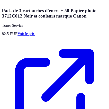
Pack de 3 cartouches d'encre + 50 Papier photo
3712C012 Noir et couleurs marque Canon
Toner Service
82.5
EUR
Voir le prix