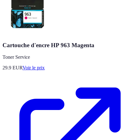
Cartouche d'encre HP 963 Magenta
Toner Service
29.9
EUR
Voir le prix