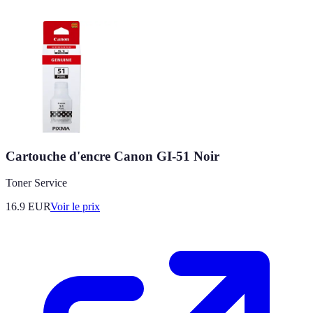
Cartouche d'encre Canon GI-51 Noir
Toner Service
16.9
EUR
Voir le prix