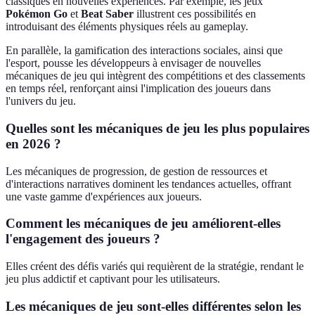
classiques en nouvelles expériences. Par exemple, les jeux
Pokémon Go
et
Beat Saber
illustrent ces possibilités en
introduisant des éléments physiques réels au gameplay.
En parallèle, la gamification des interactions sociales, ainsi que
l'esport, pousse les développeurs à envisager de nouvelles
mécaniques de jeu qui intègrent des compétitions et des classements
en temps réel, renforçant ainsi l'implication des joueurs dans
l'univers du jeu.
Quelles sont les mécaniques de jeu les plus populaires
en 2026 ?
Les mécaniques de progression, de gestion de ressources et
d'interactions narratives dominent les tendances actuelles, offrant
une vaste gamme d'expériences aux joueurs.
Comment les mécaniques de jeu améliorent-elles
l'engagement des joueurs ?
Elles créent des défis variés qui requièrent de la stratégie, rendant le
jeu plus addictif et captivant pour les utilisateurs.
Les mécaniques de jeu sont-elles différentes selon les