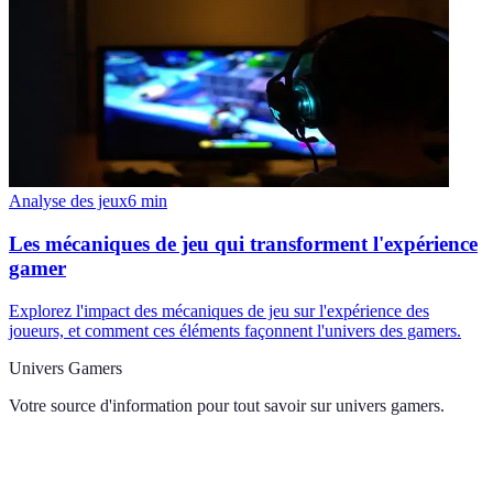
Analyse des jeux
6
min
Les mécaniques de jeu qui transforment l'expérience
gamer
Explorez l'impact des mécaniques de jeu sur l'expérience des
joueurs, et comment ces éléments façonnent l'univers des gamers.
Univers Gamers
Votre source d'information pour tout savoir sur
univers gamers
.