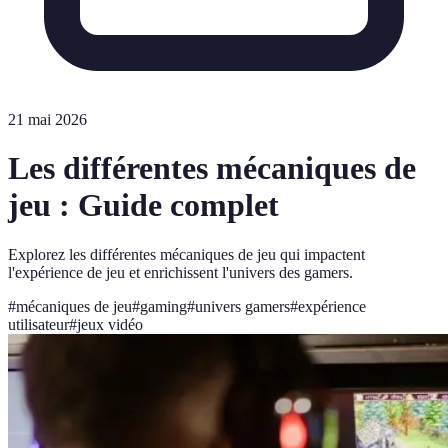
21 mai 2026
Les différentes mécaniques de
jeu : Guide complet
Explorez les différentes mécaniques de jeu qui impactent
l'expérience de jeu et enrichissent l'univers des gamers.
#
mécaniques de jeu
#
gaming
#
univers gamers
#
expérience
utilisateur
#
jeux vidéo