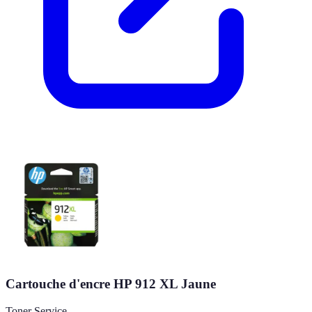
Cartouche d'encre HP 912 XL Jaune
Toner Service