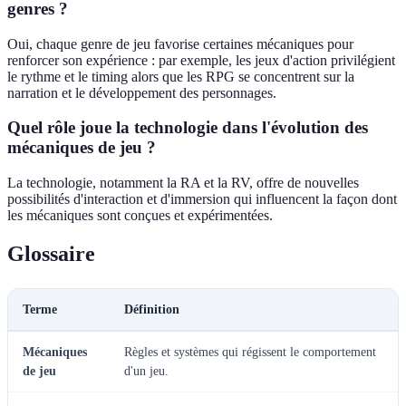
genres ?
Oui, chaque genre de jeu favorise certaines mécaniques pour
renforcer son expérience : par exemple, les jeux d'action privilégient
le rythme et le timing alors que les RPG se concentrent sur la
narration et le développement des personnages.
Quel rôle joue la technologie dans l'évolution des
mécaniques de jeu ?
La technologie, notamment la RA et la RV, offre de nouvelles
possibilités d'interaction et d'immersion qui influencent la façon dont
les mécaniques sont conçues et expérimentées.
Glossaire
Terme
Définition
Mécaniques
Règles et systèmes qui régissent le comportement
de jeu
d'un jeu.