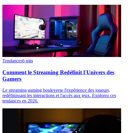
Tendances
6
min
Comment le Streaming Redéfinit l'Univers des
Gamers
Le streaming gaming bouleverse l'expérience des joueurs,
redéfinissant les interactions et l'accès aux jeux. Explorez ces
tendances en 2026.