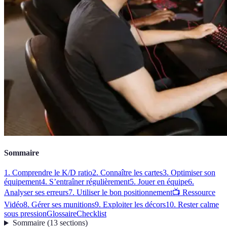
Sommaire
1. Comprendre le K/D ratio
2. Connaître les cartes
3. Optimiser son
équipement
4. S’entraîner régulièrement
5. Jouer en équipe
6.
Analyser ses erreurs
7. Utiliser le bon positionnement
📺 Ressource
Vidéo
8. Gérer ses munitions
9. Exploiter les décors
10. Rester calme
sous pression
Glossaire
Checklist
Sommaire
(
13
sections
)