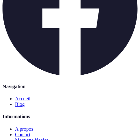
Navigation
Accueil
Blog
Informations
A propos
Contact