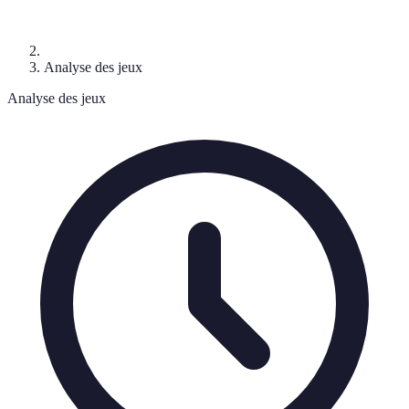
Analyse des jeux
Analyse des jeux