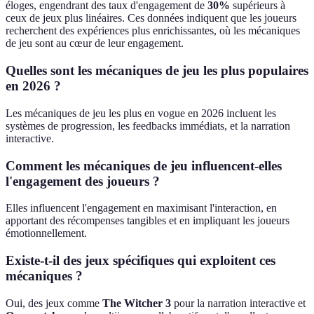
éloges, engendrant des taux d'engagement de
30%
supérieurs à
ceux de jeux plus linéaires. Ces données indiquent que les joueurs
recherchent des expériences plus enrichissantes, où les mécaniques
de jeu sont au cœur de leur engagement.
Quelles sont les mécaniques de jeu les plus populaires
en 2026 ?
Les mécaniques de jeu les plus en vogue en 2026 incluent les
systèmes de progression, les feedbacks immédiats, et la narration
interactive.
Comment les mécaniques de jeu influencent-elles
l'engagement des joueurs ?
Elles influencent l'engagement en maximisant l'interaction, en
apportant des récompenses tangibles et en impliquant les joueurs
émotionnellement.
Existe-t-il des jeux spécifiques qui exploitent ces
mécaniques ?
Oui, des jeux comme
The Witcher 3
pour la narration interactive et