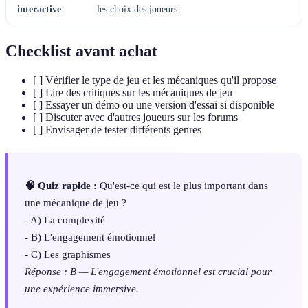
interactive
les choix des joueurs.
Checklist avant achat
[ ] Vérifier le type de jeu et les mécaniques qu'il propose
[ ] Lire des critiques sur les mécaniques de jeu
[ ] Essayer un démo ou une version d'essai si disponible
[ ] Discuter avec d'autres joueurs sur les forums
[ ] Envisager de tester différents genres
🧠 Quiz rapide :
Qu'est-ce qui est le plus important dans
une mécanique de jeu ?
- A) La complexité
- B) L'engagement émotionnel
- C) Les graphismes
Réponse : B — L'engagement émotionnel est crucial pour
une expérience immersive.