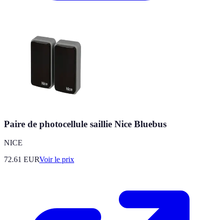
Paire de photocellule saillie Nice Bluebus
NICE
72.61
EUR
Voir le prix