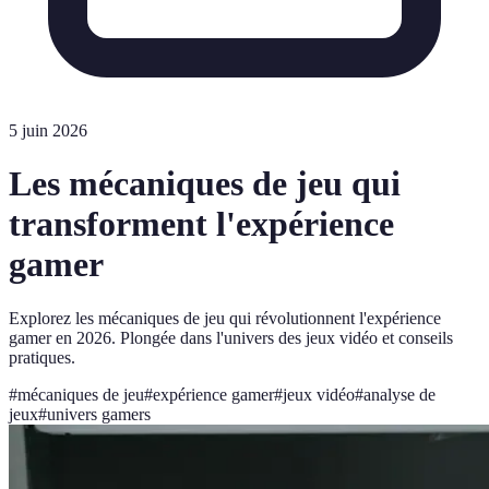
5 juin 2026
Les mécaniques de jeu qui
transforment l'expérience
gamer
Explorez les mécaniques de jeu qui révolutionnent l'expérience
gamer en 2026. Plongée dans l'univers des jeux vidéo et conseils
pratiques.
#
mécaniques de jeu
#
expérience gamer
#
jeux vidéo
#
analyse de
jeux
#
univers gamers