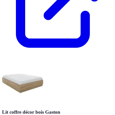
Lit coffre décor bois Gaston