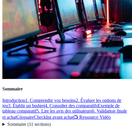
Sommaire
Introduction
1. Comprendre vos besoins
2. Évaluer les options de
jeu
3. Établir un budget
4. Consulter des comparatifs
Exemple de
tableau comparatif
5. Lire les avis des utilisateurs
6. Validation finale
et achat
Glossaire
Checklist avant achat
📺 Ressource Vidéo
Sommaire
(
11
sections
)