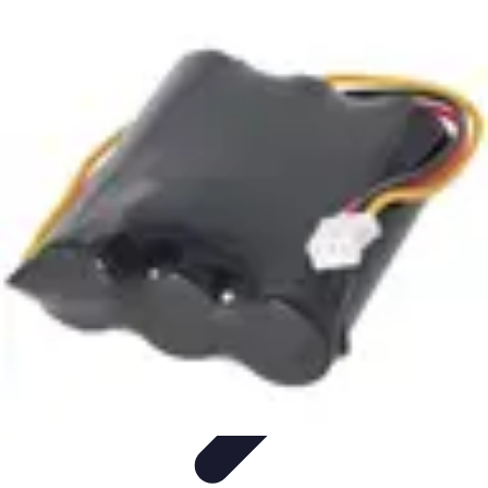
Univers Gamers
Tendances Gaming
Équipement Gamer
Genres de
jeux
Tendances
Psychologie et Sociologie
Univers Gamers