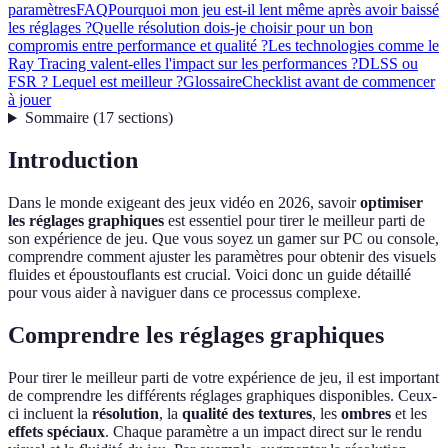
paramètres
FAQ
Pourquoi mon jeu est-il lent même après avoir baissé
les réglages ?
Quelle résolution dois-je choisir pour un bon
compromis entre performance et qualité ?
Les technologies comme le
Ray Tracing valent-elles l'impact sur les performances ?
DLSS ou
FSR ? Lequel est meilleur ?
Glossaire
Checklist avant de commencer
à jouer
Sommaire
(
17
sections
)
Introduction
Dans le monde exigeant des jeux vidéo en 2026, savoir
optimiser
les réglages graphiques
est essentiel pour tirer le meilleur parti de
son expérience de jeu. Que vous soyez un gamer sur PC ou console,
comprendre comment ajuster les paramètres pour obtenir des visuels
fluides et époustouflants est crucial. Voici donc un guide détaillé
pour vous aider à naviguer dans ce processus complexe.
Comprendre les réglages graphiques
Pour tirer le meilleur parti de votre expérience de jeu, il est important
de comprendre les différents réglages graphiques disponibles. Ceux-
ci incluent la
résolution
, la
qualité des textures
, les
ombres
et les
effets spéciaux
. Chaque paramètre a un impact direct sur le rendu