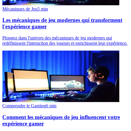
Mécaniques de Jeu
5
min
Les mécaniques de jeu modernes qui transforment
l'expérience gamer
Plongez dans l'univers des mécaniques de jeu modernes qui
redéfinissent l'interaction des joueurs et enrichissent leur expérience.
Comprendre le Gaming
6
min
Comment les mécaniques de jeu influencent votre
expérience gamer