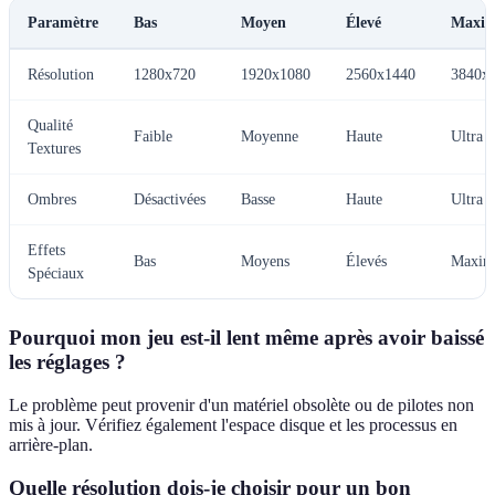
Paramètre
Bas
Moyen
Élevé
Maxim
Résolution
1280x720
1920x1080
2560x1440
3840x
Qualité
Faible
Moyenne
Haute
Ultra
Textures
Ombres
Désactivées
Basse
Haute
Ultra
Effets
Bas
Moyens
Élevés
Maxim
Spéciaux
Pourquoi mon jeu est-il lent même après avoir baissé
les réglages ?
Le problème peut provenir d'un matériel obsolète ou de pilotes non
mis à jour. Vérifiez également l'espace disque et les processus en
arrière-plan.
Quelle résolution dois-je choisir pour un bon