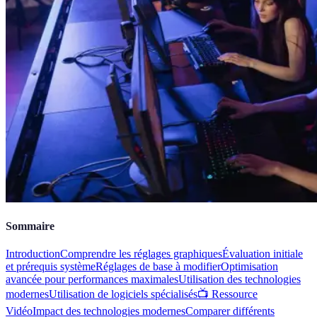
Sommaire
Introduction
Comprendre les réglages graphiques
Évaluation initiale
et prérequis système
Réglages de base à modifier
Optimisation
avancée pour performances maximales
Utilisation des technologies
modernes
Utilisation de logiciels spécialisés
📺 Ressource
Vidéo
Impact des technologies modernes
Comparer différents