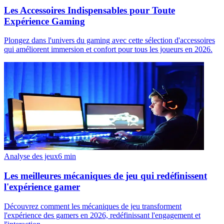
Les Accessoires Indispensables pour Toute
Expérience Gaming
Plongez dans l'univers du gaming avec cette sélection d'accessoires
qui améliorent immersion et confort pour tous les joueurs en 2026.
Analyse des jeux
6
min
Les meilleures mécaniques de jeu qui redéfinissent
l'expérience gamer
Découvrez comment les mécaniques de jeu transforment
l'expérience des gamers en 2026, redéfinissant l'engagement et