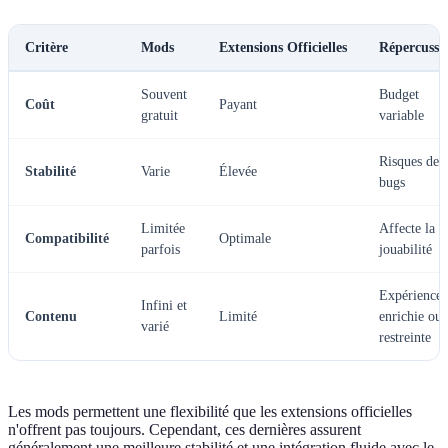
Critère
Mods
Extensions Officielles
Répercussi
Souvent
Budget
Coût
Payant
gratuit
variable
Risques de
Stabilité
Varie
Élevée
bugs
Limitée
Affecte la
Compatibilité
Optimale
parfois
jouabilité
Expérience
Infini et
Contenu
Limité
enrichie ou
varié
restreinte
Les mods permettent une flexibilité que les extensions officielles
n'offrent pas toujours. Cependant, ces dernières assurent
généralement une meilleure stabilité et une intégration fluide avec le