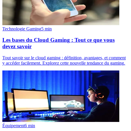
Technologie Gaming
5
min
Les bases du Cloud Gaming : Tout ce que vous
devez savoir
Tout savoir sur le cloud gaming : définition, avantages, et comment
y accéder facilement. Explorez cette nouvelle tendance du gaming.
Équipement
6
min