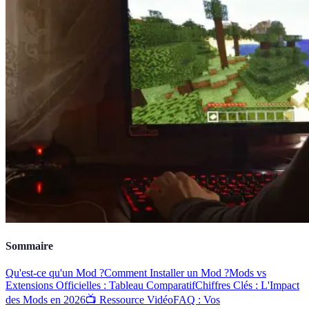
Sommaire
Qu'est-ce qu'un Mod ?
Comment Installer un Mod ?
Mods vs
Extensions Officielles : Tableau Comparatif
Chiffres Clés : L'Impact
des Mods en 2026
📺 Ressource Vidéo
FAQ : Vos