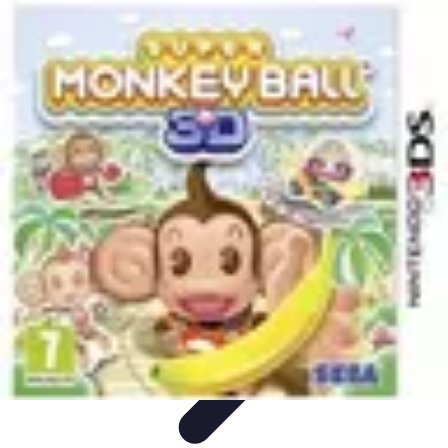
Univers Gamers
Tendances Gaming
Équipement Gamer
Genres de
jeux
Tendances
Psychologie et Sociologie
Univers Gamers