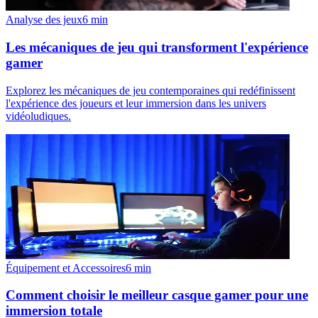
Analyse des jeux
6
min
Les mécaniques de jeu qui transforment l'expérience
gamer
Explorez les mécaniques de jeu contemporaines qui redéfinissent
l'expérience des joueurs et leur immersion dans les univers
vidéoludiques.
Équipement et Accessoires
6
min
Comment choisir le meilleur casque gamer pour une
immersion totale