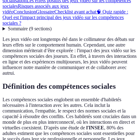
socialisation
Les effets positifs des jeux vidéo sur les compétences
sociales
Risques associés aux jeux
vidéo
Conclusion
Glossaire
Checklist avant achat
🧠 Quiz rapide :
Quel est l'impact principal des jeux vidéo sur les compétences
sociales ?
Sommaire
(
9
sections
)
Les jeux vidéo ont longtemps été dans le collimateur des débats sur
leurs effets sur le comportement humain. Cependant, une autre
dimension mériterait d’être explorée : l'impact des jeux vidéo sur les
compétences sociales des joueurs. En effet, à travers des interactions
en ligne et des expériences multijoueurs, les jeux vidéo peuvent
influencer notre manière de communiquer et de collaborer avec
autrui.
Définition des compétences sociales
Les compétences sociales englobent un ensemble d'habiletés
nécessaires à l'interaction avec les autres. Cela inclut la
communication, l'empathie, le respect des normes sociales et la
capacité à résoudre des conflits. Ces habiletés sont cruciales dans un
monde de plus en plus interconnecté, où les interactions en direct et
virtuelles coexistent. D'après une étude de
l'INSEE
, 80% des
adultes estiment que les compétences sociales sont essentielles pour
le succès dans leur vie professionnelle et personnelle. Les jeux