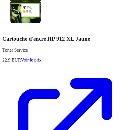
Cartouche d'encre HP 912 XL Jaune
Toner Service
22.9
EUR
Voir le prix