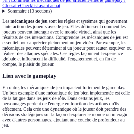
t-il ?
Comment les mécaniques de jeu affectent-elles le gameplay ?
Glossaire
Checklist avant achat
Sommaire
(
13
sections
)
Les
mécaniques de jeu
sont les règles et systèmes qui gouvernent
l'interaction des joueurs avec le jeu. Elles définissent comment les
joueurs peuvent interagir avec le monde virtuel, ainsi que les
résultats de ces interactions. Comprendre les mécaniques de jeu est
essentiel pour apprécier pleinement un jeu vidéo. Par exemple, les
mécaniques peuvent déterminer si un joueur peut sauter, esquiver, ou
réaliser des attaques spéciales. Ces règles façonnent l'expérience
globale et influencent la difficulté, l'engagement et, en fin de
compte, le plaisir du joueur.
Lien avec le gameplay
En outre, les mécaniques de jeu impactent fortement le gameplay.
Un bon exemple d'une mécanique de jeu bien implementée est celle
de la fatigue dans les jeux de rôle. Dans certains jeux, les
personnages perdent de l'énergie en fonction des actions qu'ils
effectuent. Cela crée une dynamique où le joueur doit prendre des
décisions stratégiques sur la façon d'explorer le monde ou interagir
avec d'autres personnages, ajoutant une couche de profondeur au
jeu.