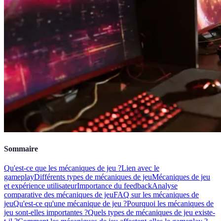
Sommaire
Qu'est-ce que les mécaniques de jeu ?
Lien avec le
gameplay
Différents types de mécaniques de jeu
Mécaniques de jeu
et expérience utilisateur
Importance du feedback
Analyse
comparative des mécaniques de jeu
FAQ sur les mécaniques de
jeu
Qu'est-ce qu'une mécanique de jeu ?
Pourquoi les mécaniques de
jeu sont-elles importantes ?
Quels types de mécaniques de jeu existe-