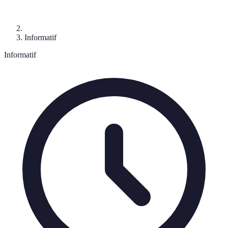
Informatif
Informatif