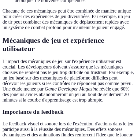
débloquer de nouvelles compétences.
Chacune de ces mécaniques peut être combinée de manière unique
pour créer des expériences de jeu diversifiées. Par exemple, un jeu
de tir peut combiner des mécaniques de déplacement rapides avec
un système de combat profond pour maintenir le joueur engagé.
Mécaniques de jeu et expérience
utilisateur
L'impact des mécaniques de jeu sur l'expérience utilisateur est
crucial. Les développeurs doivent s'assurer que les mécaniques
choisies ne rendent pas le jeu trop difficile ou frustrant. Par exemple,
un jeu basé sur des mécaniques de plateforme difficiles peut
décevoir les joueurs si les contrôles ne répondent pas comme prévu.
Une étude menée par
Game Developer Magazine
révèle que 60%
des joueurs avides abandonneront un jeu au bout de seulement 20
minutes si la courbe d'apprentissage est trop abrupte.
Importance du feedback
Le feedback visuel et sonore lors de l'exécution d'actions dans le jeu
participe aussi à la réussite des mécaniques. Des effets sonores
dynamiques et des animations fluides renforcent l'idée que le joueur