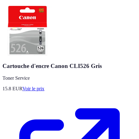
Cartouche d'encre Canon CLI526 Gris
Toner Service
15.8
EUR
Voir le prix