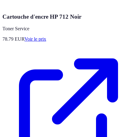
Cartouche d'encre HP 712 Noir
Toner Service
78.79
EUR
Voir le prix