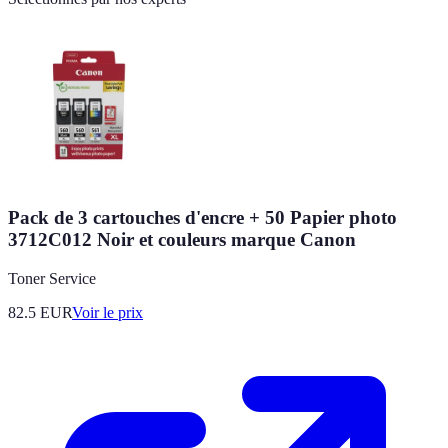
Pack de 3 cartouches d'encre + 50 Papier photo
3712C012 Noir et couleurs marque Canon
Toner Service
82.5
EUR
Voir le prix