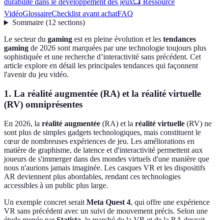
durabilité dans le développement des jeux
📺 Ressource
Vidéo
Glossaire
Checklist avant achat
FAQ
Sommaire
(
12
sections
)
Le secteur du
gaming
est en pleine évolution et les
tendances
gaming
de 2026 sont marquées par une technologie toujours plus
sophistiquée et une recherche d’interactivité sans précédent. Cet
article explore en détail les principales tendances qui façonnent
l'avenir du jeu vidéo.
1. La réalité augmentée (RA) et la réalité virtuelle
(RV) omniprésentes
En 2026, la
réalité augmentée
(RA) et la
réalité virtuelle
(RV) ne
sont plus de simples gadgets technologiques, mais constituent le
cœur de nombreuses expériences de jeu. Les améliorations en
matière de graphisme, de latence et d'interactivité permettent aux
joueurs de s'immerger dans des mondes virtuels d'une manière que
nous n'aurions jamais imaginée. Les casques VR et les dispositifs
AR deviennent plus abordables, rendant ces technologies
accessibles à un public plus large.
Un exemple concret serait
Meta Quest 4
, qui offre une expérience
VR sans précédent avec un suivi de mouvement précis. Selon une
étude menée par
Statista
, le marché de la VR et de la RA devrait