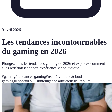
9 avril 2026
Les tendances incontournables
du gaming en 2026
Plongez dans les tendances gaming de 2026 et explorez comment
elles redéfinissent notre expérience vidéo ludique.
#
gaming
#
tendances gaming
#
réalité virtuelle
#
cloud
gaming
#
Esports
#
NFT
#
intelligence artificielle
#
durabilité