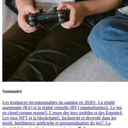
Sommaire
Les tendances incontournables du gaming en 2026
1. La réalité
augmentée (RA) et la réalité virtuelle (RV) omniprésentes
2. Le jeu
en cloud comme norme
3. L'essor des jeux mobiles et des Esports
4.
Les jeux NFT et la blockchain
5. Inclusivité et diversité dans les
jeux
6. Intelligence artificielle et personnalisation du jeu
7. La