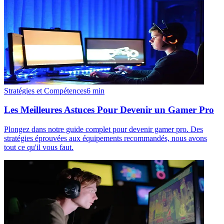
Stratégies et Compétences
6
min
Les Meilleures Astuces Pour Devenir un Gamer Pro
Plongez dans notre guide complet pour devenir gamer pro. Des
stratégies éprouvées aux équipements recommandés, nous avons
tout ce qu'il vous faut.