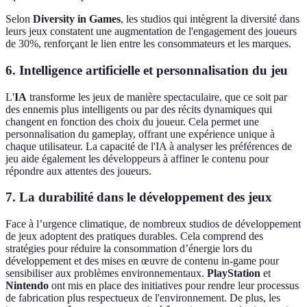
Selon
Diversity in Games
, les studios qui intègrent la diversité dans
leurs jeux constatent une augmentation de l'engagement des joueurs
de 30%, renforçant le lien entre les consommateurs et les marques.
6. Intelligence artificielle et personnalisation du jeu
L'
IA
transforme les jeux de manière spectaculaire, que ce soit par
des ennemis plus intelligents ou par des récits dynamiques qui
changent en fonction des choix du joueur. Cela permet une
personnalisation du gameplay, offrant une expérience unique à
chaque utilisateur. La capacité de l'IA à analyser les préférences de
jeu aide également les développeurs à affiner le contenu pour
répondre aux attentes des joueurs.
7. La durabilité dans le développement des jeux
Face à l’urgence climatique, de nombreux studios de développement
de jeux adoptent des pratiques durables. Cela comprend des
stratégies pour réduire la consommation d’énergie lors du
développement et des mises en œuvre de contenu in-game pour
sensibiliser aux problèmes environnementaux.
PlayStation
et
Nintendo
ont mis en place des initiatives pour rendre leur processus
de fabrication plus respectueux de l'environnement. De plus, les