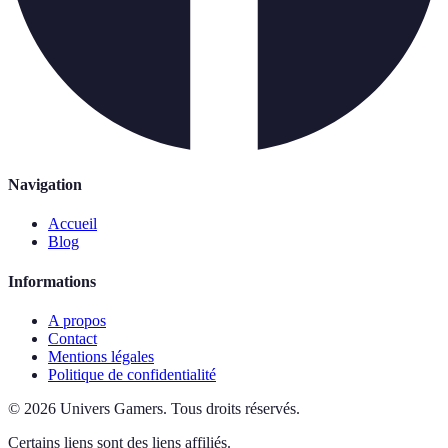
Navigation
Accueil
Blog
Informations
A propos
Contact
Mentions légales
Politique de confidentialité
©
2026
Univers Gamers
.
Tous droits réservés.
Certains liens sont des liens affiliés.