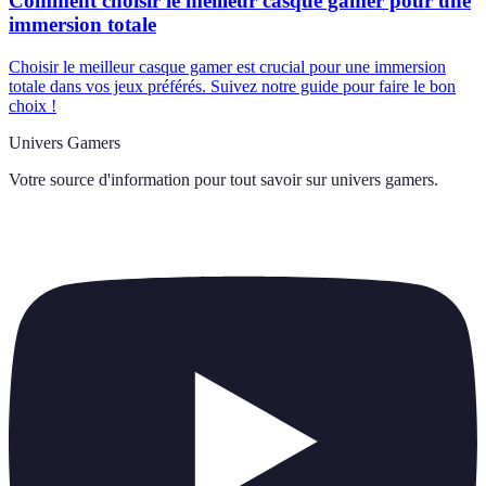
Comment choisir le meilleur casque gamer pour une
immersion totale
Choisir le meilleur casque gamer est crucial pour une immersion
totale dans vos jeux préférés. Suivez notre guide pour faire le bon
choix !
Univers Gamers
Votre source d'information pour tout savoir sur
univers gamers
.