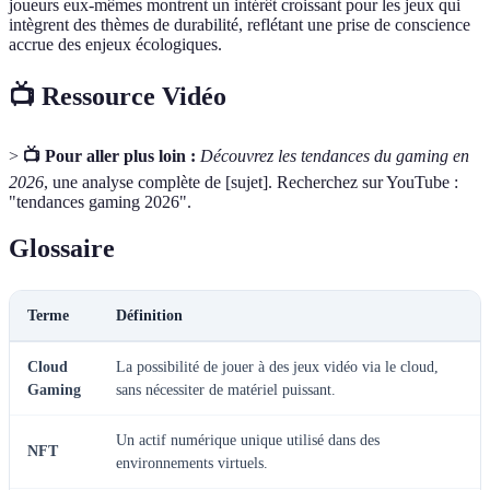
joueurs eux-mêmes montrent un intérêt croissant pour les jeux qui
intègrent des thèmes de durabilité, reflétant une prise de conscience
accrue des enjeux écologiques.
📺 Ressource Vidéo
>
📺 Pour aller plus loin :
Découvrez les tendances du gaming en
2026
, une analyse complète de [sujet]. Recherchez sur YouTube :
"tendances gaming 2026".
Glossaire
Terme
Définition
Cloud
La possibilité de jouer à des jeux vidéo via le cloud,
Gaming
sans nécessiter de matériel puissant.
Un actif numérique unique utilisé dans des
NFT
environnements virtuels.