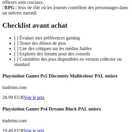
réflexes sont cruciaux.
|
RPG
| Jeux de rôle où les joueurs contrôlent des personnages dans
un univers narratif.
Checklist avant achat
[ ] Évaluer mes préférences gaming
[ ] Tester des démos de jeux
[ ] Lire des critiques sur les médias fiables
[ ] Explorer des forums pour des conseils
[ ] Considérer des jeux disponibles en version collector ou
standard
Playstation Games Ps5 Discounty Multicolour PAL unisex
tradeinn.com
28.99
EUR
Voir le prix
Playstation Games Ps4 Dreams Black PAL unisex
tradeinn.com
19.49
EUR
Voir le prix