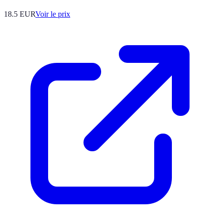
18.5
EUR
Voir le prix