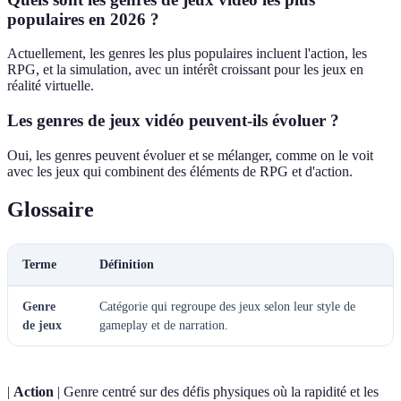
populaires en 2026 ?
Actuellement, les genres les plus populaires incluent l'action, les
RPG, et la simulation, avec un intérêt croissant pour les jeux en
réalité virtuelle.
Les genres de jeux vidéo peuvent-ils évoluer ?
Oui, les genres peuvent évoluer et se mélanger, comme on le voit
avec les jeux qui combinent des éléments de RPG et d'action.
Glossaire
Terme
Définition
Genre
Catégorie qui regroupe des jeux selon leur style de
de jeux
gameplay et de narration.
|
Action
| Genre centré sur des défis physiques où la rapidité et les