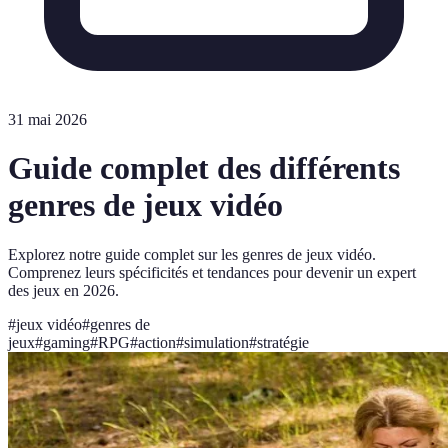
31 mai 2026
Guide complet des différents
genres de jeux vidéo
Explorez notre guide complet sur les genres de jeux vidéo.
Comprenez leurs spécificités et tendances pour devenir un expert
des jeux en 2026.
#
jeux vidéo
#
genres de
jeux
#
gaming
#
RPG
#
action
#
simulation
#
stratégie