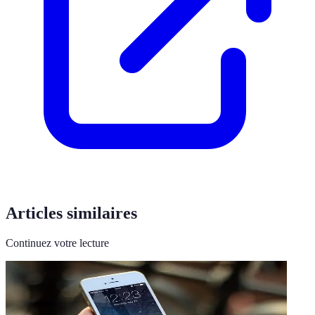
Articles similaires
Continuez votre lecture