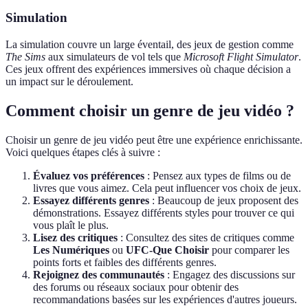
Simulation
La simulation couvre un large éventail, des jeux de gestion comme
The Sims
aux simulateurs de vol tels que
Microsoft Flight Simulator
.
Ces jeux offrent des expériences immersives où chaque décision a
un impact sur le déroulement.
Comment choisir un genre de jeu vidéo ?
Choisir un genre de jeu vidéo peut être une expérience enrichissante.
Voici quelques étapes clés à suivre :
Évaluez vos préférences
: Pensez aux types de films ou de
livres que vous aimez. Cela peut influencer vos choix de jeux.
Essayez différents genres
: Beaucoup de jeux proposent des
démonstrations. Essayez différents styles pour trouver ce qui
vous plaît le plus.
Lisez des critiques
: Consultez des sites de critiques comme
Les Numériques
ou
UFC-Que Choisir
pour comparer les
points forts et faibles des différents genres.
Rejoignez des communautés
: Engagez des discussions sur
des forums ou réseaux sociaux pour obtenir des
recommandations basées sur les expériences d'autres joueurs.