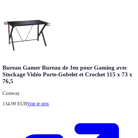
Bureau Gamer Bureau de Jeu pour Gaming avec
Stockage Vidéo Porte-Gobelet et Crochet 115 x 73 x
76,5
Costway
134.99
EUR
Voir le prix