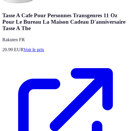
Tasse A Cafe Pour Personnes Transgenres 11 Oz
Pour Le Bureau La Maison Cadeau D'anniversaire
Tasse A The
Rakuten FR
20.99
EUR
Voir le prix