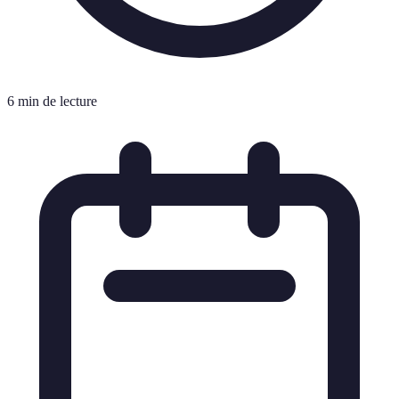
6 min de lecture