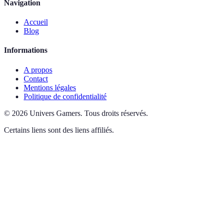
Navigation
Accueil
Blog
Informations
A propos
Contact
Mentions légales
Politique de confidentialité
©
2026
Univers Gamers
.
Tous droits réservés.
Certains liens sont des liens affiliés.