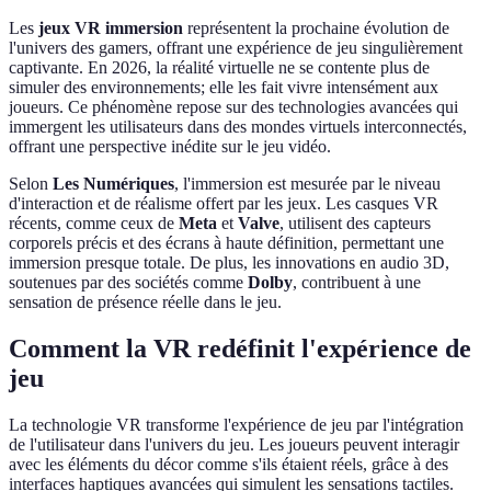
Les
jeux VR immersion
représentent la prochaine évolution de
l'univers des gamers, offrant une expérience de jeu singulièrement
captivante. En 2026, la réalité virtuelle ne se contente plus de
simuler des environnements; elle les fait vivre intensément aux
joueurs. Ce phénomène repose sur des technologies avancées qui
immergent les utilisateurs dans des mondes virtuels interconnectés,
offrant une perspective inédite sur le jeu vidéo.
Selon
Les Numériques
, l'immersion est mesurée par le niveau
d'interaction et de réalisme offert par les jeux. Les casques VR
récents, comme ceux de
Meta
et
Valve
, utilisent des capteurs
corporels précis et des écrans à haute définition, permettant une
immersion presque totale. De plus, les innovations en audio 3D,
soutenues par des sociétés comme
Dolby
, contribuent à une
sensation de présence réelle dans le jeu.
Comment la VR redéfinit l'expérience de
jeu
La technologie VR transforme l'expérience de jeu par l'intégration
de l'utilisateur dans l'univers du jeu. Les joueurs peuvent interagir
avec les éléments du décor comme s'ils étaient réels, grâce à des
interfaces haptiques avancées qui simulent les sensations tactiles.