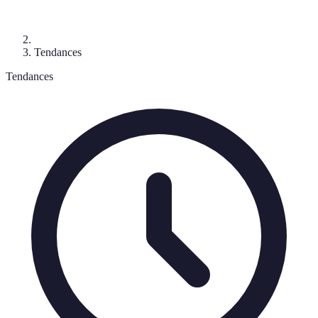
Tendances
Tendances