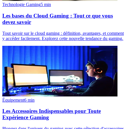
Technologie Gaming
5
min
Les bases du Cloud Gaming : Tout ce que vous
devez savoir
Tout savoir sur le cloud gaming : définition, avantages, et comment
y accéder facilement. Explorez cette nouvelle tendance du gaming.
Équipement
6
min
Les Accessoires Indispensables pour Toute
Expérience Gaming
Plongez dans l'univers du gaming avec cette sélection d'accessoires