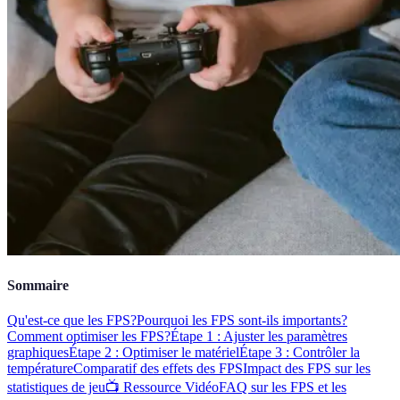
Sommaire
Qu'est-ce que les FPS?
Pourquoi les FPS sont-ils importants?
Comment optimiser les FPS?
Étape 1 : Ajuster les paramètres
graphiques
Étape 2 : Optimiser le matériel
Étape 3 : Contrôler la
température
Comparatif des effets des FPS
Impact des FPS sur les
statistiques de jeu
📺 Ressource Vidéo
FAQ sur les FPS et les