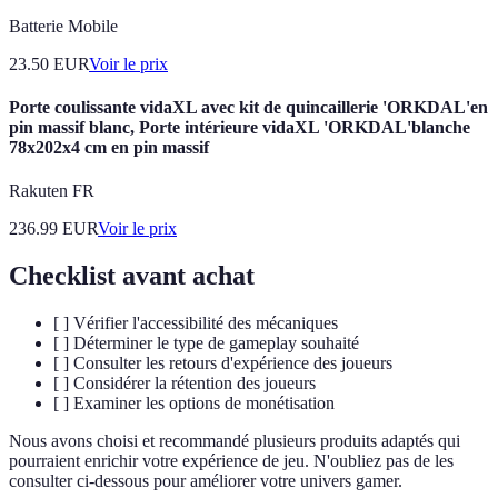
Batterie Mobile
23.50
EUR
Voir le prix
Porte coulissante vidaXL avec kit de quincaillerie 'ORKDAL'en
pin massif blanc, Porte intérieure vidaXL 'ORKDAL'blanche
78x202x4 cm en pin massif
Rakuten FR
236.99
EUR
Voir le prix
Checklist avant achat
[ ] Vérifier l'accessibilité des mécaniques
[ ] Déterminer le type de gameplay souhaité
[ ] Consulter les retours d'expérience des joueurs
[ ] Considérer la rétention des joueurs
[ ] Examiner les options de monétisation
Nous avons choisi et recommandé plusieurs produits adaptés qui
pourraient enrichir votre expérience de jeu. N'oubliez pas de les
consulter ci-dessous pour améliorer votre univers gamer.