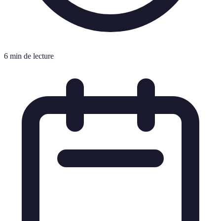
6 min de lecture