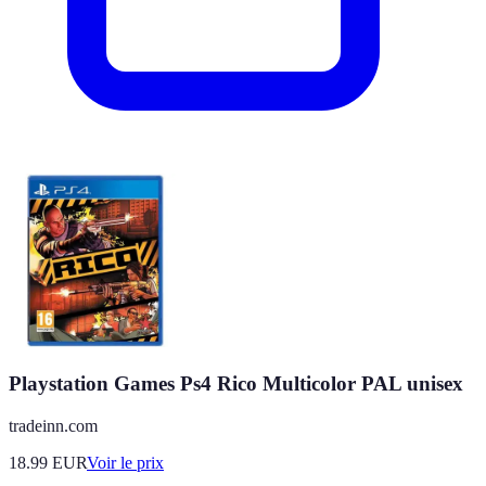
Playstation Games Ps4 Rico Multicolor PAL unisex
tradeinn.com
18.99
EUR
Voir le prix