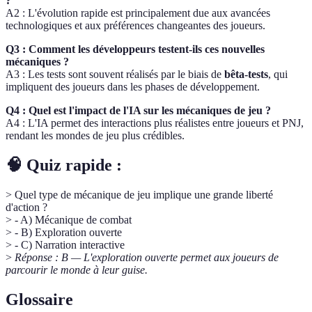
?
A2 : L'évolution rapide est principalement due aux avancées
technologiques et aux préférences changeantes des joueurs.
Q3 : Comment les développeurs testent-ils ces nouvelles
mécaniques ?
A3 : Les tests sont souvent réalisés par le biais de
bêta-tests
, qui
impliquent des joueurs dans les phases de développement.
Q4 : Quel est l'impact de l'IA sur les mécaniques de jeu ?
A4 : L'IA permet des interactions plus réalistes entre joueurs et PNJ,
rendant les mondes de jeu plus crédibles.
🧠 Quiz rapide :
> Quel type de mécanique de jeu implique une grande liberté
d'action ?
> - A) Mécanique de combat
> - B) Exploration ouverte
> - C) Narration interactive
>
Réponse : B — L'exploration ouverte permet aux joueurs de
parcourir le monde à leur guise.
Glossaire