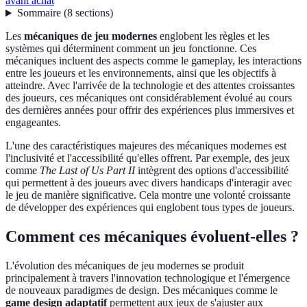
avant achat
Sommaire
(
8
sections
)
Les
mécaniques de jeu modernes
englobent les règles et les
systèmes qui déterminent comment un jeu fonctionne. Ces
mécaniques incluent des aspects comme le gameplay, les interactions
entre les joueurs et les environnements, ainsi que les objectifs à
atteindre. Avec l'arrivée de la technologie et des attentes croissantes
des joueurs, ces mécaniques ont considérablement évolué au cours
des dernières années pour offrir des expériences plus immersives et
engageantes.
L'une des caractéristiques majeures des mécaniques modernes est
l'inclusivité et l'accessibilité qu'elles offrent. Par exemple, des jeux
comme
The Last of Us Part II
intègrent des options d'accessibilité
qui permettent à des joueurs avec divers handicaps d'interagir avec
le jeu de manière significative. Cela montre une volonté croissante
de développer des expériences qui englobent tous types de joueurs.
Comment ces mécaniques évoluent-elles ?
L'évolution des mécaniques de jeu modernes se produit
principalement à travers l'innovation technologique et l'émergence
de nouveaux paradigmes de design. Des mécaniques comme le
game design adaptatif
permettent aux jeux de s'ajuster aux