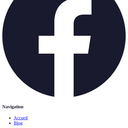
Navigation
Accueil
Blog