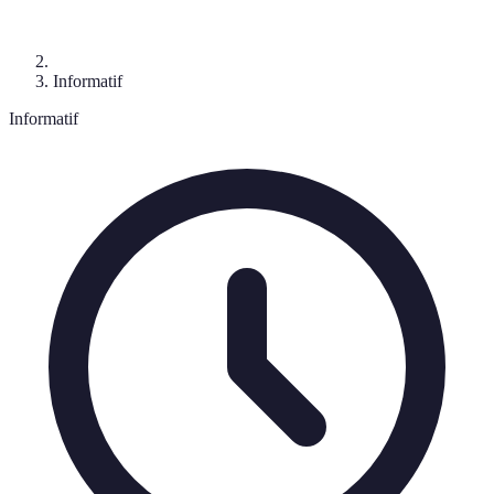
Informatif
Informatif