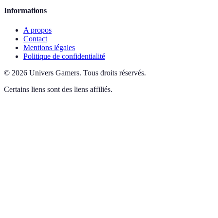
Informations
A propos
Contact
Mentions légales
Politique de confidentialité
©
2026
Univers Gamers
.
Tous droits réservés.
Certains liens sont des liens affiliés.