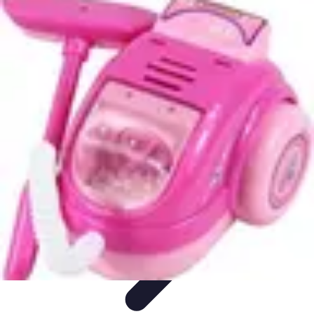
Univers Gamers
Tendances Gaming
Équipement Gamer
Genres de
jeux
Tendances
Psychologie et Sociologie
Univers Gamers