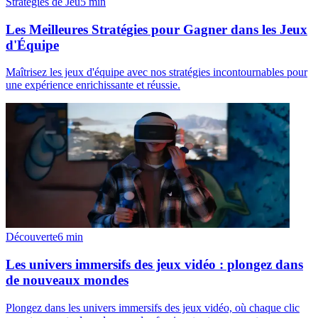
Stratégies de Jeu
5
min
Les Meilleures Stratégies pour Gagner dans les Jeux
d'Équipe
Maîtrisez les jeux d'équipe avec nos stratégies incontournables pour
une expérience enrichissante et réussie.
Découverte
6
min
Les univers immersifs des jeux vidéo : plongez dans
de nouveaux mondes
Plongez dans les univers immersifs des jeux vidéo, où chaque clic