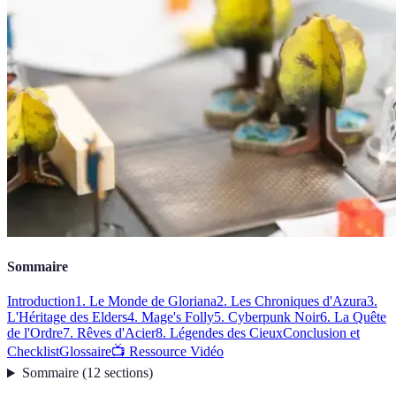
Sommaire
Introduction
1. Le Monde de Gloriana
2. Les Chroniques d'Azura
3.
L'Héritage des Elders
4. Mage's Folly
5. Cyberpunk Noir
6. La Quête
de l'Ordre
7. Rêves d'Acier
8. Légendes des Cieux
Conclusion et
Checklist
Glossaire
📺 Ressource Vidéo
Sommaire
(
12
sections
)