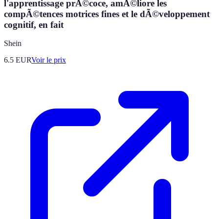
l'apprentissage prÃ©coce, amÃ©liore les
compÃ©tences motrices fines et le dÃ©veloppement
cognitif, en fait
Shein
6.5
EUR
Voir le prix