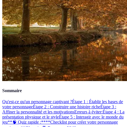
Sommaire
Qu'est-ce qu'un personnage captivant ?
Étape 1 : Établir les bases de
votre personnage
Étape 2 : Construire une histoire riche
Étape 3 :
Affiner la personnalité et les motivations
Erreurs à éviter:
Étape 4 : La
présentation physique et le style
Étape 5 : Interagir avec le monde du
jeu
**🧠 Quiz rapide :**
**Checklist pour créer votre personnage