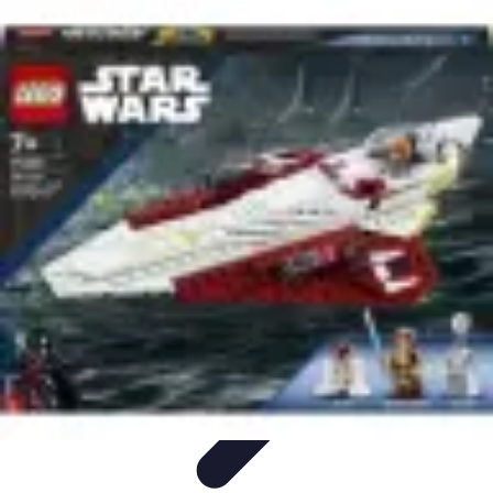
Univers Gamers
Tendances Gaming
Équipement Gamer
Genres de
jeux
Tendances
Psychologie et Sociologie
Univers Gamers