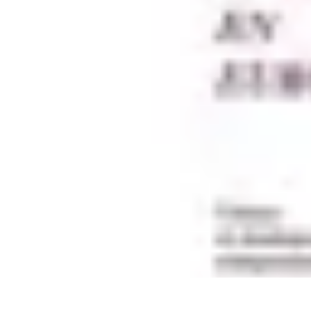
Univers Gamers
Tendances Gaming
Équipement Gamer
Genres de jeux
Tendances
Psych
Univers Gamers