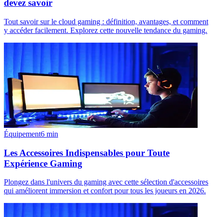
devez savoir
Tout savoir sur le cloud gaming : définition, avantages, et comment
y accéder facilement. Explorez cette nouvelle tendance du gaming.
Équipement
6
min
Les Accessoires Indispensables pour Toute
Expérience Gaming
Plongez dans l'univers du gaming avec cette sélection d'accessoires
qui améliorent immersion et confort pour tous les joueurs en 2026.