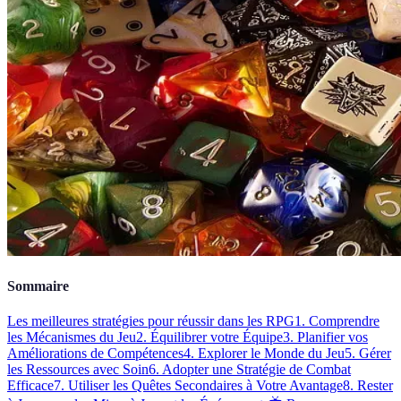
Sommaire
Les meilleures stratégies pour réussir dans les RPG
1. Comprendre
les Mécanismes du Jeu
2. Équilibrer votre Équipe
3. Planifier vos
Améliorations de Compétences
4. Explorer le Monde du Jeu
5. Gérer
les Ressources avec Soin
6. Adopter une Stratégie de Combat
Efficace
7. Utiliser les Quêtes Secondaires à Votre Avantage
8. Rester