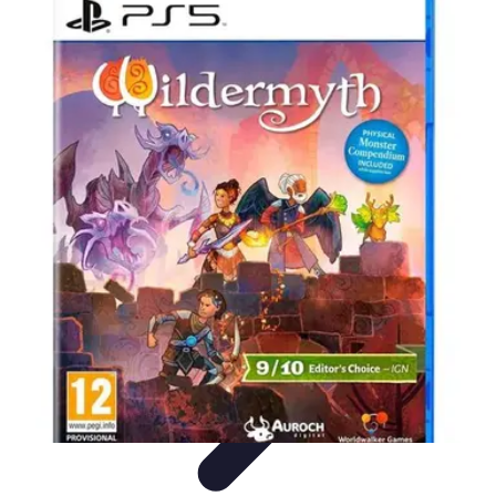
Univers Gamers
Tendances Gaming
Équipement Gamer
Genres de
jeux
Tendances
Psychologie et Sociologie
Univers Gamers