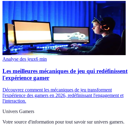
Analyse des jeux
6
min
Les meilleures mécaniques de jeu qui redéfinissent
l'expérience gamer
Découvrez comment les mécaniques de jeu transforment
l'expérience des gamers en 2026, redéfinissant l'engagement et
l'interaction.
Univers Gamers
Votre source d'information pour tout savoir sur
univers gamers
.