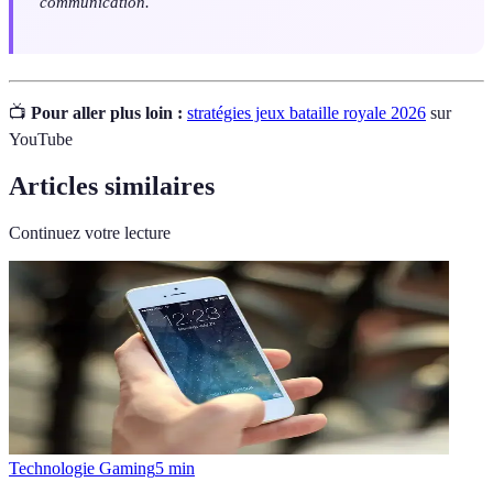
communication.
📺
Pour aller plus loin :
stratégies jeux bataille royale 2026
sur
YouTube
Articles similaires
Continuez votre lecture
Technologie Gaming
5
min