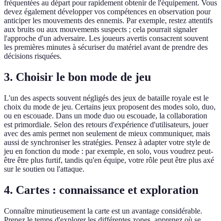
fréquentées au départ pour rapidement obtenir de l'équipement. Vous
devez également développer vos compétences en observation pour
anticiper les mouvements des ennemis. Par exemple, restez attentifs
aux bruits ou aux mouvements suspects ; cela pourrait signaler
l'approche d'un adversaire. Les joueurs avertis consacrent souvent
les premières minutes à sécuriser du matériel avant de prendre des
décisions risquées.
3. Choisir le bon mode de jeu
L'un des aspects souvent négligés des jeux de bataille royale est le
choix du mode de jeu. Certains jeux proposent des modes solo, duo,
ou en escouade. Dans un mode duo ou escouade, la collaboration
est primordiale. Selon des retours d'expérience d'utilisateurs, jouer
avec des amis permet non seulement de mieux communiquer, mais
aussi de synchroniser les stratégies. Pensez à adapter votre style de
jeu en fonction du mode : par exemple, en solo, vous voudrez peut-
être être plus furtif, tandis qu'en équipe, votre rôle peut être plus axé
sur le soutien ou l'attaque.
4. Cartes : connaissance et exploration
Connaître minutieusement la carte est un avantage considérable.
Prenez le temps d'explorer les différentes zones, apprenez où se