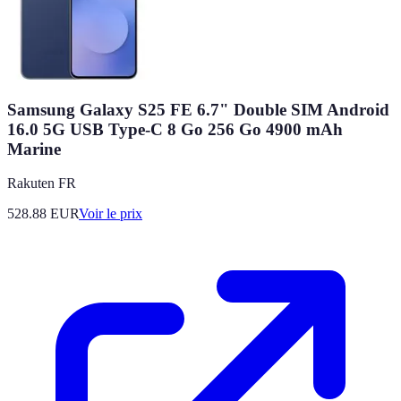
Samsung Galaxy S25 FE 6.7" Double SIM Android
16.0 5G USB Type-C 8 Go 256 Go 4900 mAh
Marine
Rakuten FR
528.88
EUR
Voir le prix