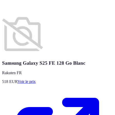
Samsung Galaxy S25 FE 128 Go Blanc
Rakuten FR
518
EUR
Voir le prix