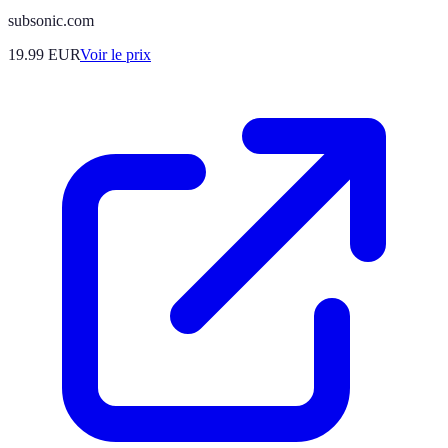
subsonic.com
19.99
EUR
Voir le prix