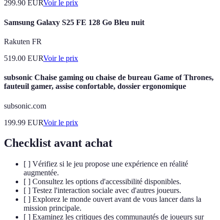
299.90
EUR
Voir le prix
Samsung Galaxy S25 FE 128 Go Bleu nuit
Rakuten FR
519.00
EUR
Voir le prix
subsonic Chaise gaming ou chaise de bureau Game of Thrones,
fauteuil gamer, assise confortable, dossier ergonomique
subsonic.com
199.99
EUR
Voir le prix
Checklist avant achat
[ ] Vérifiez si le jeu propose une expérience en réalité
augmentée.
[ ] Consultez les options d'accessibilité disponibles.
[ ] Testez l'interaction sociale avec d'autres joueurs.
[ ] Explorez le monde ouvert avant de vous lancer dans la
mission principale.
[ ] Examinez les critiques des communautés de joueurs sur