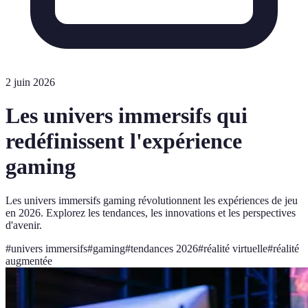
2 juin 2026
Les univers immersifs qui
redéfinissent l'expérience
gaming
Les univers immersifs gaming révolutionnent les expériences de jeu
en 2026. Explorez les tendances, les innovations et les perspectives
d'avenir.
#
univers immersifs
#
gaming
#
tendances 2026
#
réalité virtuelle
#
réalité
augmentée