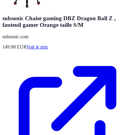
subsonic Chaise gaming DBZ Dragon Ball Z ,
fauteuil gamer Orange taille S/M
subsonic.com
149.99
EUR
Voir le prix