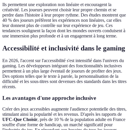
Ils permettent une exploration non linéaire et encouragent la
créativité. Les joueurs peuvent choisir leur propre chemin et se
perdre dans l'histoire à leur propre rythme. Des études montrent que
40 % des joueurs préfèrent les expériences non linéaires, car elles
leur donnent plus de contrôle sur leur expérience de jeu. Ces
tendances soulignent la façon dont les mondes ouverts conduisent à
une immersion plus profonde et à un engagement à long terme.
Accessibilité et inclusivité dans le gaming
En 2026, l'accent sur l'accessibilité s'est intensifié dans l'univers du
gaming. Les développeurs intégrant des fonctionnalités inclusives
permettent à un plus large éventail de joueurs de profiter des jeux.
Des options telles que le texte à parole, la personnalisation de la
difficulté et les sous-titres sont devenues des standards dans les titres
récents.
Les avantages d'une approche inclusive
Créer des jeux accessibles augmente l'audience potentielle des titres,
stimulant ainsi la popularité et les revenus. D'après les rapports de
UFC-Que Choisir
, près de 10 % de la population adulte en France
souffre d'une forme de handicap, un marché significatif pour
l'industrie du jeu. En répondant aux besoins de tous les joueurs,