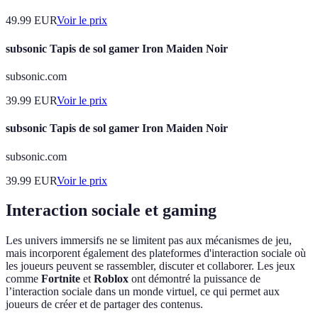
49.99
EUR
Voir le prix
subsonic Tapis de sol gamer Iron Maiden Noir
subsonic.com
39.99
EUR
Voir le prix
subsonic Tapis de sol gamer Iron Maiden Noir
subsonic.com
39.99
EUR
Voir le prix
Interaction sociale et gaming
Les univers immersifs ne se limitent pas aux mécanismes de jeu,
mais incorporent également des plateformes d'interaction sociale où
les joueurs peuvent se rassembler, discuter et collaborer. Les jeux
comme
Fortnite
et
Roblox
ont démontré la puissance de
l’interaction sociale dans un monde virtuel, ce qui permet aux
joueurs de créer et de partager des contenus.