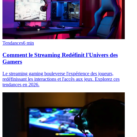
Tendances
6
min
Comment le Streaming Redéfinit l'Univers des
Gamers
Le streaming gaming bouleverse l'expérience des joueurs,
redéfinissant les interactions et l'accès aux jeux. Explorez ces
tendances en 2026.