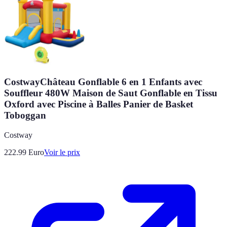
CostwayChâteau Gonflable 6 en 1 Enfants avec
Souffleur 480W Maison de Saut Gonflable en Tissu
Oxford avec Piscine à Balles Panier de Basket
Toboggan
Costway
222.99
Euro
Voir le prix