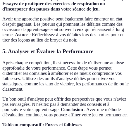
Essayez de pratiquer des exercices de respiration ou
d'incorporer des pauses dans votre séance de jeu.
Avoir une approche positive peut également faire émerger un état
d'esprit gagnant. Les joueurs qui prennent les défaites comme des
occasions d'apprentissage sont souvent ceux qui réussissent à long
terme.
Astuce
: Réfléchissez à vos défaites lors des parties pour en
tirer des leçons au lieu de broyer du noir.
5. Analyser et Évaluer la Performance
Après chaque compétition, il est nécessaire de réaliser une analyse
approfondie de votre performance. Cette étape vous permet
d'identifier les domaines à améliorer et de mieux comprendre vos
faiblesses. Utilisez des outils d'analyse dédiés pour suivre vos
statistiques, comme les taux de victoire, les performances de tir, ou le
classement.
Un bon outil d'analyse peut offrir des perspectives que vous n'aviez
pas envisagées. N'hésitez pas à demander des conseils et à
poursuivre votre apprentissage.
Conclusion
: Avec une méthode
d'évaluation continue, vous pouvez affiner votre jeu en permanence.
Tableau comparatif : Forces et faiblesses