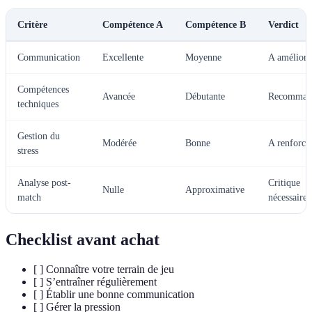
Critère
Compétence A
Compétence B
Verdict
Communication
Excellente
Moyenne
A améliore
Compétences
Avancée
Débutante
Recomman
techniques
Gestion du
Modérée
Bonne
A renforce
stress
Analyse post-
Critique
Nulle
Approximative
match
nécessaire
Checklist avant achat
[ ] Connaître votre terrain de jeu
[ ] S’entraîner régulièrement
[ ] Établir une bonne communication
[ ] Gérer la pression