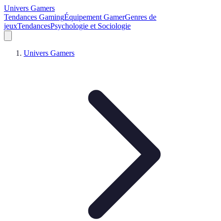
Univers Gamers
Tendances Gaming
Équipement Gamer
Genres de
jeux
Tendances
Psychologie et Sociologie
Univers Gamers