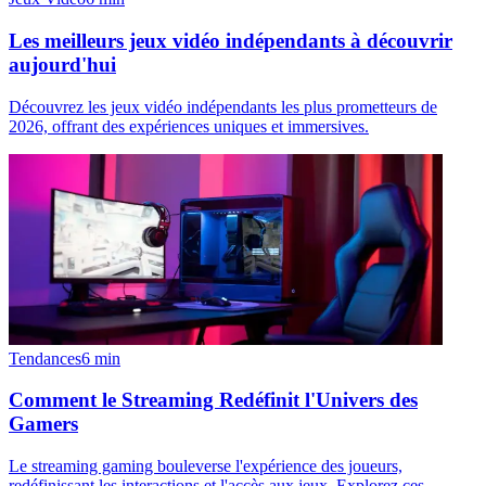
Les meilleurs jeux vidéo indépendants à découvrir
aujourd'hui
Découvrez les jeux vidéo indépendants les plus prometteurs de
2026, offrant des expériences uniques et immersives.
Tendances
6
min
Comment le Streaming Redéfinit l'Univers des
Gamers
Le streaming gaming bouleverse l'expérience des joueurs,
redéfinissant les interactions et l'accès aux jeux. Explorez ces