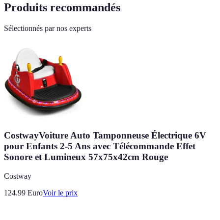
Produits recommandés
Sélectionnés par nos experts
CostwayVoiture Auto Tamponneuse Électrique 6V
pour Enfants 2-5 Ans avec Télécommande Effet
Sonore et Lumineux 57x75x42cm Rouge
Costway
124.99
Euro
Voir le prix