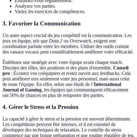
Entraînez-vous régulièrement.
Analysez vos parties.
Variez les exercices de compétences.
3. Favoriser la Communication
Un autre aspect crucial du jeu compétitif est la communication. Les
jeux en équipe, tels que
Dota 2
ou
Overwatch
, exigent une
coordination parfaite entre les membres. Utiliser des outils comme
des canaux vocaux peut considérablement améliorer votre efficacité.
Établissez une stratégie avec votre équipe avant chaque match.
Discutez des rôles, des positions et des plans d'ensemble.
Conseil
pro
: Écoutez vos coéquipiers et restez ouvert aux feedbacks. Cela
peut améliorer non seulement votre jeu personnel, mais aussi celui
de toute l'équipe. En effet, selon une étude de l’
International
Journal of Gaming
, les équipes qui communiquent efficacement
ont 50% de chances en plus de remporter des parties.
4. Gérer le Stress et la Pression
La capacité à gérer le stress et la pression est souvent déterminante.
Les compétitions peuvent être intenses, et il est essentiel de
développer des techniques de relaxation. Le contrôle du stress
commence par une bonne préparation et une routine régulière de jeu.