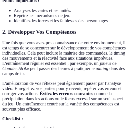
Points importants :
Analysez les cartes et les unités.
Répétez les mécanismes de jeu.
Identifiez les forces et les faiblesses des personnages.
2. Développer Vos Compétences
Une fois que vous avez pris connaissance de votre environnement, il
est temps de se concentrer sur le développement de vos compétences
individuelles. Cela peut inclure la maîtrise des commandes, le timing
des mouvements et la réactivité face aux situations imprévues.
L'entraînement régulier est essentiel ; par exemple, un joueur de
Counter-Strike
peut passer des heures à pratiquer le
aiming
dans des
camps de tir.
L'amélioration de vos réflexes peut également passer par l’analyse
vidéo. Enregistrez vos parties pour y revenir, repérer vos erreurs et
corriger vos actions.
Évitez les erreurs courantes
comme la
précipitation dans les actions ou le focus excessif sur un seul aspect
du jeu. Un entraînement centré sur la variété des compétences est
souvent plus efficace.
Checklist :