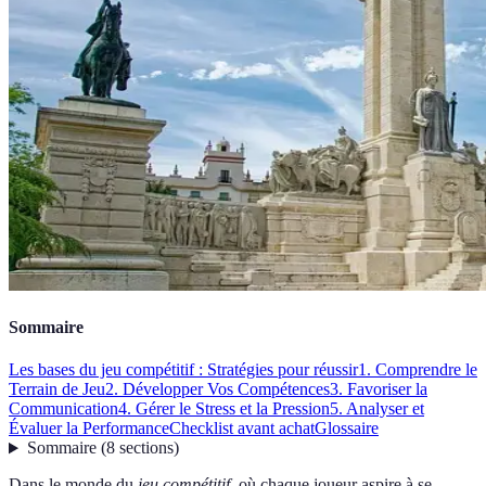
Sommaire
Les bases du jeu compétitif : Stratégies pour réussir
1. Comprendre le
Terrain de Jeu
2. Développer Vos Compétences
3. Favoriser la
Communication
4. Gérer le Stress et la Pression
5. Analyser et
Évaluer la Performance
Checklist avant achat
Glossaire
Sommaire
(
8
sections
)
Dans le monde du
jeu compétitif
, où chaque joueur aspire à se