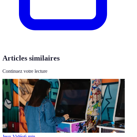
Articles similaires
Continuez votre lecture
Jeux Vidéo
6
min