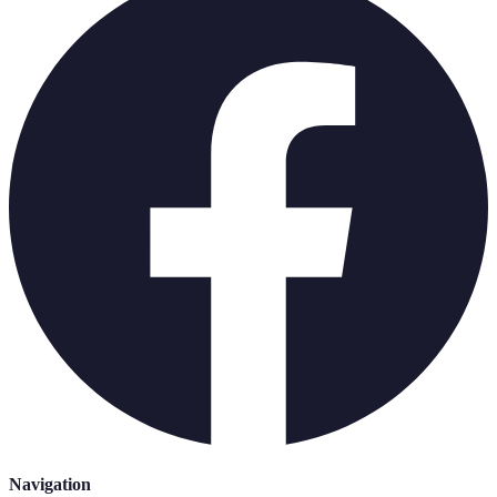
Navigation