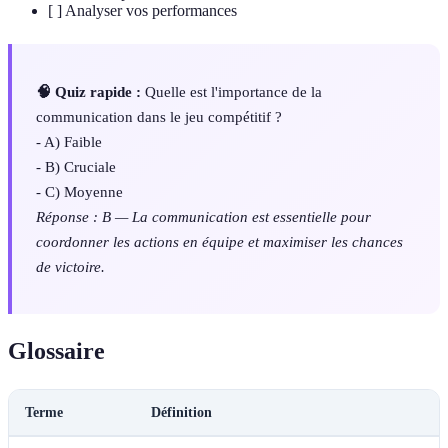
[ ] Analyser vos performances
🧠 Quiz rapide :
Quelle est l'importance de la
communication dans le jeu compétitif ?
- A) Faible
- B) Cruciale
- C) Moyenne
Réponse : B — La communication est essentielle pour
coordonner les actions en équipe et maximiser les chances
de victoire.
Glossaire
Terme
Définition