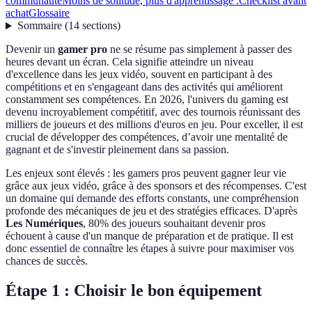
communauté
Moins de solitude, plus d'apprentissage :
Checklist avant
achat
Glossaire
Sommaire
(
14
sections
)
Devenir un
gamer pro
ne se résume pas simplement à passer des
heures devant un écran. Cela signifie atteindre un niveau
d'excellence dans les jeux vidéo, souvent en participant à des
compétitions et en s'engageant dans des activités qui améliorent
constamment ses compétences. En 2026, l'univers du gaming est
devenu incroyablement compétitif, avec des tournois réunissant des
milliers de joueurs et des millions d'euros en jeu. Pour exceller, il est
crucial de développer des compétences, d’avoir une mentalité de
gagnant et de s'investir pleinement dans sa passion.
Les enjeux sont élevés : les gamers pros peuvent gagner leur vie
grâce aux jeux vidéo, grâce à des sponsors et des récompenses. C'est
un domaine qui demande des efforts constants, une compréhension
profonde des mécaniques de jeu et des stratégies efficaces. D'après
Les Numériques
, 80% des joueurs souhaitant devenir pros
échouent à cause d'un manque de préparation et de pratique. Il est
donc essentiel de connaître les étapes à suivre pour maximiser vos
chances de succès.
Étape 1 : Choisir le bon équipement