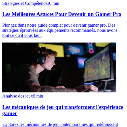
Stratégies et Compétences
6
min
Les Meilleures Astuces Pour Devenir un Gamer Pro
Plongez dans notre guide complet pour devenir gamer pro. Des
stratégies éprouvées aux équipements recommandés, nous avons
tout ce qu'il vous faut.
Analyse des jeux
6
min
Les mécaniques de jeu qui transforment l'expérience
gamer
Explorez les mécaniques de jeu contemporaines qui redéfinissent