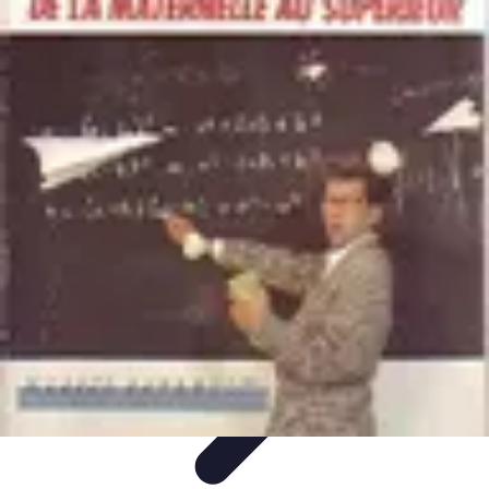
Univers Gamers
Tendances Gaming
Équipement Gamer
Genres de
jeux
Tendances
Psychologie et Sociologie
Univers Gamers