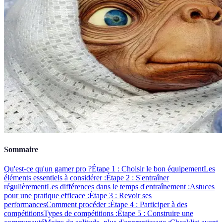
Sommaire
Qu'est-ce qu'un gamer pro ?
Étape 1 : Choisir le bon équipement
Les
éléments essentiels à considérer :
Étape 2 : S'entraîner
régulièrement
Les différences dans le temps d'entraînement :
Astuces
pour une pratique efficace :
Étape 3 : Revoir ses
performances
Comment procéder :
Étape 4 : Participer à des
compétitions
Types de compétitions :
Étape 5 : Construire une