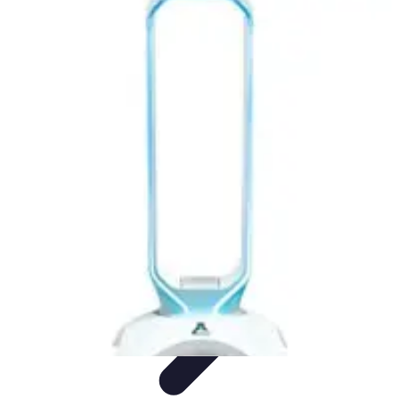
Univers Gamers
Tendances Gaming
Équipement Gamer
Genres de
jeux
Tendances
Psychologie et Sociologie
Univers Gamers