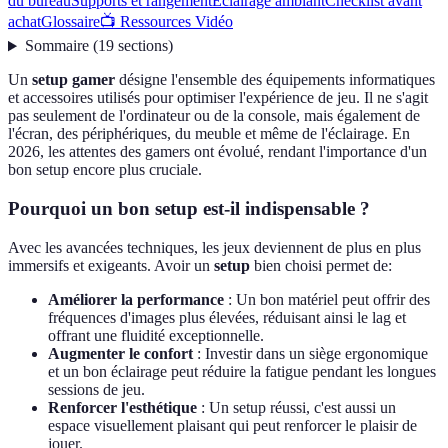
du bureau
Supports et rangement
Éclairage ambiant
Checklist avant
achat
Glossaire
📺 Ressources Vidéo
Sommaire
(
19
sections
)
Un
setup gamer
désigne l'ensemble des équipements informatiques
et accessoires utilisés pour optimiser l'expérience de jeu. Il ne s'agit
pas seulement de l'ordinateur ou de la console, mais également de
l'écran, des périphériques, du meuble et même de l'éclairage. En
2026, les attentes des gamers ont évolué, rendant l'importance d'un
bon setup encore plus cruciale.
Pourquoi un bon setup est-il indispensable ?
Avec les avancées techniques, les jeux deviennent de plus en plus
immersifs et exigeants. Avoir un
setup
bien choisi permet de:
Améliorer la performance
: Un bon matériel peut offrir des
fréquences d'images plus élevées, réduisant ainsi le lag et
offrant une fluidité exceptionnelle.
Augmenter le confort
: Investir dans un siège ergonomique
et un bon éclairage peut réduire la fatigue pendant les longues
sessions de jeu.
Renforcer l'esthétique
: Un setup réussi, c'est aussi un
espace visuellement plaisant qui peut renforcer le plaisir de
jouer.