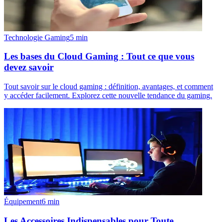
Technologie Gaming
5
min
Les bases du Cloud Gaming : Tout ce que vous
devez savoir
Tout savoir sur le cloud gaming : définition, avantages, et comment
y accéder facilement. Explorez cette nouvelle tendance du gaming.
Équipement
6
min
Les Accessoires Indispensables pour Toute