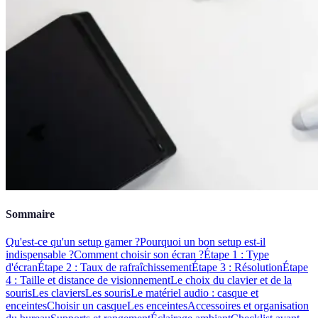
Sommaire
Qu'est-ce qu'un setup gamer ?
Pourquoi un bon setup est-il
indispensable ?
Comment choisir son écran ?
Étape 1 : Type
d'écran
Étape 2 : Taux de rafraîchissement
Étape 3 : Résolution
Étape
4 : Taille et distance de visionnement
Le choix du clavier et de la
souris
Les claviers
Les souris
Le matériel audio : casque et
enceintes
Choisir un casque
Les enceintes
Accessoires et organisation