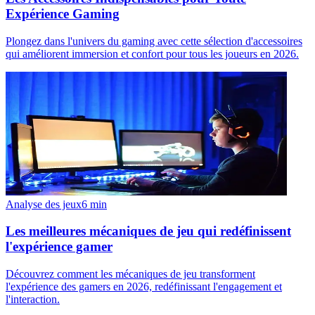
Expérience Gaming
Plongez dans l'univers du gaming avec cette sélection d'accessoires
qui améliorent immersion et confort pour tous les joueurs en 2026.
Analyse des jeux
6
min
Les meilleures mécaniques de jeu qui redéfinissent
l'expérience gamer
Découvrez comment les mécaniques de jeu transforment
l'expérience des gamers en 2026, redéfinissant l'engagement et
l'interaction.