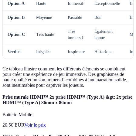
Option A
Haute
Immersif
Exceptionnelle
Lim
Option B
Moyenne
Passable
Bon
Éle
Très
Également
Option C
Très haute
Max
immersif
bonne
Verdict
Inégalée
Inspirante
Historique
Inc
Ce tableau illustre comment les différents éléments se combinent
pour créer une expérience de jeu immersive. Des graphismes de
haute qualité et un son immersif, combinés à une narration solide,
sont inestimables pour captiver les joueurs.
Prise murale HDMI™ 2x prise HDMI™ (Type A) &gt; 2x prise
HDMI™ (Type A) 86mm x 86mm
Batterie Mobile
20.50
EUR
Voir le prix