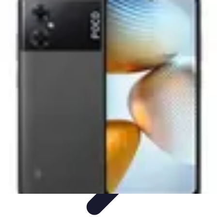
Univers Gamers
Tendances Gaming
Équipement Gamer
Genres de
jeux
Tendances
Psychologie et Sociologie
Univers Gamers