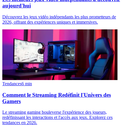
aujourd'hui
Découvrez les jeux vidéo indépendants les plus prometteurs de
2026, offrant des expériences uniques et immersives.
Tendances
6
min
Comment le Streaming Redéfinit l'Univers des
Gamers
Le streaming gaming bouleverse l'expérience des joueurs,
redéfinissant les interactions et l'accès aux jeux. Explorez ces
tendances en 2026.