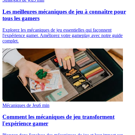
Les meilleures mécaniques de jeu à connaître pour
tous les gamers
Explorez les mécaniques de jeu essentielles qui façonnent
l'expérience gamer. Améliorez votre gameplay avec notre guide
complet.
Mécaniques de Jeu
6
min
Comment les mécaniques de jeu transforment
l'expérience gamer