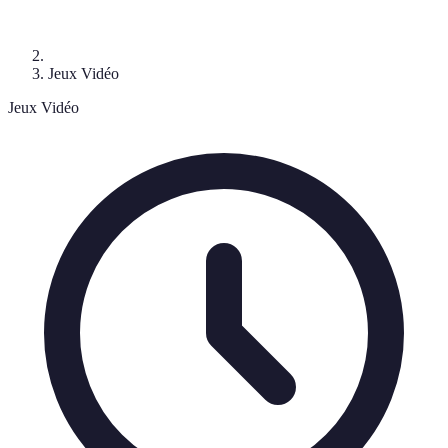
Jeux Vidéo
Jeux Vidéo