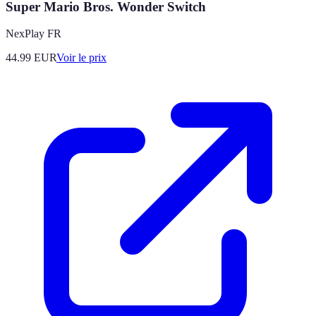
Super Mario Bros. Wonder Switch
NexPlay FR
44.99
EUR
Voir le prix