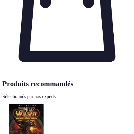
Produits recommandés
Sélectionnés par nos experts