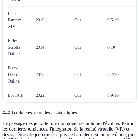
Final
Fantasy
2010
Oui
9.5/10
XIV
Elder
Scrolls
2014
Oui
8/10
Online
Black
Desert
2015
Oui
8.2/10
Online
Lost Ark
2022
Oui
8.9/10
### Tendances actuelles et statistiques
Le paysage des jeux de rôle multijoueurs continue d'évoluer. Parmi
les dernières tendances, l'intégration de la réalité virtuelle (VR) et
des systèmes de jeu croisés a pris de l'ampleur. Selon une étude, près