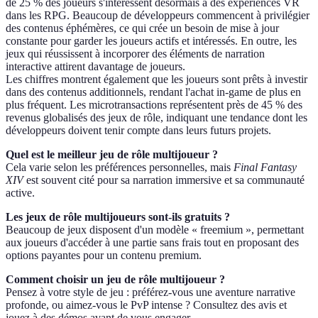
de 25 % des joueurs s'intéressent désormais à des expériences VR
dans les RPG. Beaucoup de développeurs commencent à privilégier
des contenus éphémères, ce qui crée un besoin de mise à jour
constante pour garder les joueurs actifs et intéressés. En outre, les
jeux qui réussissent à incorporer des éléments de narration
interactive attirent davantage de joueurs.
Les chiffres montrent également que les joueurs sont prêts à investir
dans des contenus additionnels, rendant l'achat in-game de plus en
plus fréquent. Les microtransactions représentent près de 45 % des
revenus globalisés des jeux de rôle, indiquant une tendance dont les
développeurs doivent tenir compte dans leurs futurs projets.
Quel est le meilleur jeu de rôle multijoueur ?
Cela varie selon les préférences personnelles, mais
Final Fantasy
XIV
est souvent cité pour sa narration immersive et sa communauté
active.
Les jeux de rôle multijoueurs sont-ils gratuits ?
Beaucoup de jeux disposent d'un modèle « freemium », permettant
aux joueurs d'accéder à une partie sans frais tout en proposant des
options payantes pour un contenu premium.
Comment choisir un jeu de rôle multijoueur ?
Pensez à votre style de jeu : préférez-vous une aventure narrative
profonde, ou aimez-vous le PvP intense ? Consultez des avis et
jouez à des démos avant de vous engager.