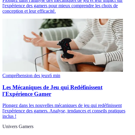
Plongez dans l'analyse des mécaniques de jeu et leur impact sur
l'expérience des gamers pour mieux comprendre les choix de
conception et leur efficacité.
Compréhension des jeux
6
min
Les Mécaniques de Jeu qui Redéfinissent
l'Expérience Gamer
Plongez dans les nouvelles mécaniques de jeu qui redéfinissent
l'expérience des gamers. Analyse, tendances et conseils pratiques
inclus !
Univers Gamers