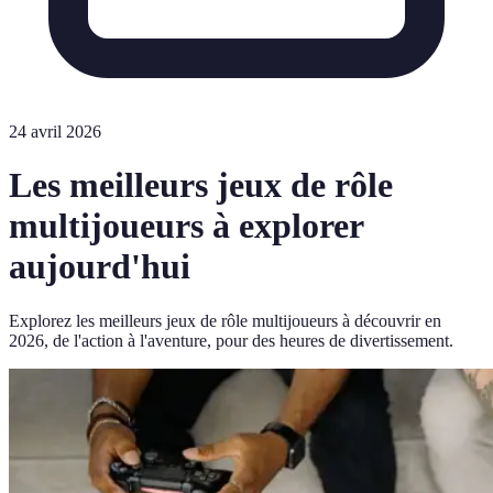
24 avril 2026
Les meilleurs jeux de rôle
multijoueurs à explorer
aujourd'hui
Explorez les meilleurs jeux de rôle multijoueurs à découvrir en
2026, de l'action à l'aventure, pour des heures de divertissement.