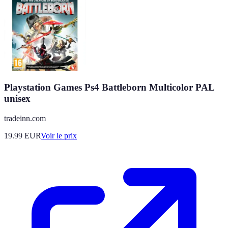
Playstation Games Ps4 Battleborn Multicolor PAL
unisex
tradeinn.com
19.99
EUR
Voir le prix