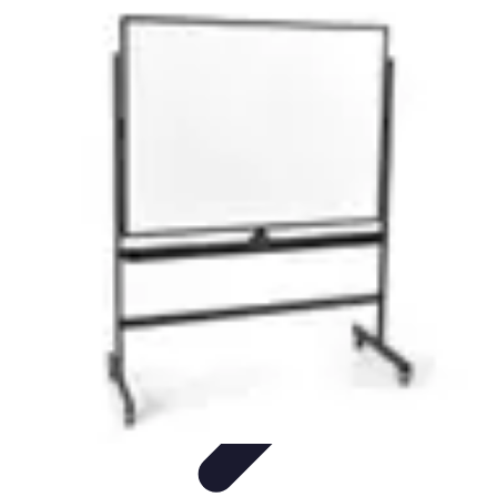
Univers Gamers
Tendances Gaming
Équipement Gamer
Genres de
jeux
Tendances
Psychologie et Sociologie
Univers Gamers