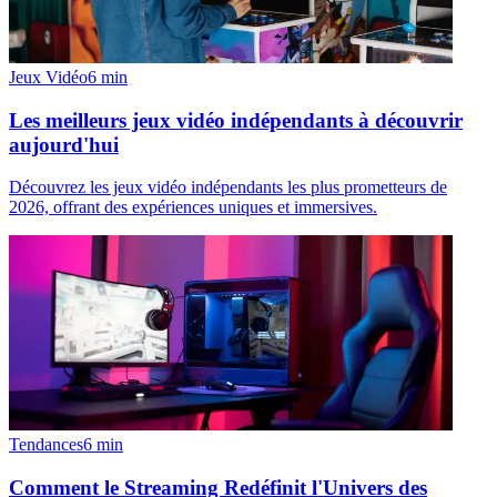
Jeux Vidéo
6
min
Les meilleurs jeux vidéo indépendants à découvrir
aujourd'hui
Découvrez les jeux vidéo indépendants les plus prometteurs de
2026, offrant des expériences uniques et immersives.
Tendances
6
min
Comment le Streaming Redéfinit l'Univers des