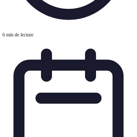
6 min de lecture