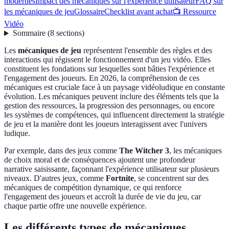
modernes
Impact des mécaniques sur l'expérience utilisateur
FAQ sur
les mécaniques de jeu
Glossaire
Checklist avant achat
📺 Ressource
Vidéo
Sommaire
(
8
sections
)
Les
mécaniques de jeu
représentent l'ensemble des règles et des
interactions qui régissent le fonctionnement d'un jeu vidéo. Elles
constituent les fondations sur lesquelles sont bâties l'expérience et
l'engagement des joueurs. En 2026, la compréhension de ces
mécaniques est cruciale face à un paysage vidéoludique en constante
évolution. Les mécaniques peuvent inclure des éléments tels que la
gestion des ressources, la progression des personnages, ou encore
les systèmes de compétences, qui influencent directement la stratégie
de jeu et la manière dont les joueurs interagissent avec l'univers
ludique.
Par exemple, dans des jeux comme
The Witcher 3
, les mécaniques
de choix moral et de conséquences ajoutent une profondeur
narrative saisissante, façonnant l'expérience utilisateur sur plusieurs
niveaux. D'autres jeux, comme
Fortnite
, se concentrent sur des
mécaniques de compétition dynamique, ce qui renforce
l'engagement des joueurs et accroît la durée de vie du jeu, car
chaque partie offre une nouvelle expérience.
Les différents types de mécaniques