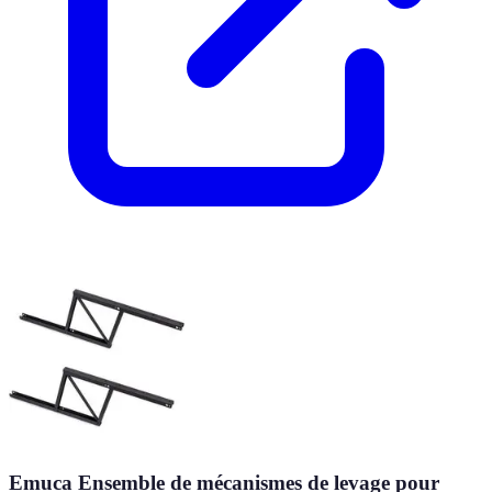
Emuca Ensemble de mécanismes de levage pour