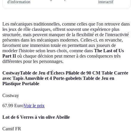
d'information
interactif
Les mécaniques traditionnelles, comme celles que l'on retrouve dans
les jeux de rôle classiques, offrent souvent une expérience plus
structurée, mais peuvent manquer de la flexibilité et de l'interactivité
présentes dans les mécaniques modernes. Celles-ci, en revanche,
favorisent une immersion totale en permettant aux joueurs de
modeler l'histoire selon leurs choix, comme dans
The Last of Us
Part II
où chaque décision peut mener à des conséquences très
différentes pour les personnages.
CostwayTable de Jeu d'Échecs Pliable de 90 CM Table Carrée
avec Tapis Amovible et 4 Porte-gobelets Table de Jeu en
Plastique Portable
Costway
67.99
Euro
Voir le prix
Lot de 6 Verres à vin olive Abeille
Camif FR