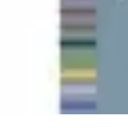
Univers Gamers
Tendances Gaming
Équipement Gamer
Genres de jeux
Tendances
Psych
Univers Gamers