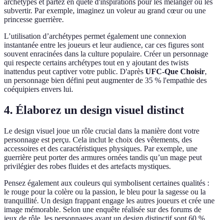
archétypes et partez en quête d'inspirations pour les mélanger ou les
subvertir. Par exemple, imaginez un voleur au grand cœur ou une
princesse guerrière.
L’utilisation d’archétypes permet également une connexion
instantanée entre les joueurs et leur audience, car ces figures sont
souvent enracinées dans la culture populaire. Créer un personnage
qui respecte certains archétypes tout en y ajoutant des twists
inattendus peut captiver votre public. D'après
UFC-Que Choisir
,
un personnage bien défini peut augmenter de 35 % l'empathie des
coéquipiers envers lui.
4. Élaborez un design visuel distinct
Le design visuel joue un rôle crucial dans la manière dont votre
personnage est perçu. Cela inclut le choix des vêtements, des
accessoires et des caractéristiques physiques. Par exemple, une
guerrière peut porter des armures ornées tandis qu’un mage peut
privilégier des robes fluides et des artefacts mystiques.
Pensez également aux couleurs qui symbolisent certaines qualités :
le rouge pour la colère ou la passion, le bleu pour la sagesse ou la
tranquillité. Un design frappant engage les autres joueurs et crée une
image mémorable. Selon une enquête réalisée sur des forums de
jeux de rôle, les personnages ayant un design distinctif sont 60 %