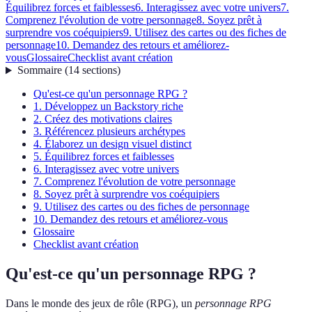
Équilibrez forces et faiblesses
6. Interagissez avec votre univers
7.
Comprenez l'évolution de votre personnage
8. Soyez prêt à
surprendre vos coéquipiers
9. Utilisez des cartes ou des fiches de
personnage
10. Demandez des retours et améliorez-
vous
Glossaire
Checklist avant création
Sommaire
(
14
sections
)
Qu'est-ce qu'un personnage RPG ?
1. Développez un Backstory riche
2. Créez des motivations claires
3. Référencez plusieurs archétypes
4. Élaborez un design visuel distinct
5. Équilibrez forces et faiblesses
6. Interagissez avec votre univers
7. Comprenez l'évolution de votre personnage
8. Soyez prêt à surprendre vos coéquipiers
9. Utilisez des cartes ou des fiches de personnage
10. Demandez des retours et améliorez-vous
Glossaire
Checklist avant création
Qu'est-ce qu'un personnage RPG ?
Dans le monde des jeux de rôle (RPG), un
personnage RPG