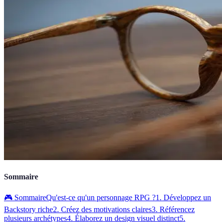
Sommaire
🎮 Sommaire
Qu'est-ce qu'un personnage RPG ?
1. Développez un
Backstory riche
2. Créez des motivations claires
3. Référencez
plusieurs archétypes
4. Élaborez un design visuel distinct
5.