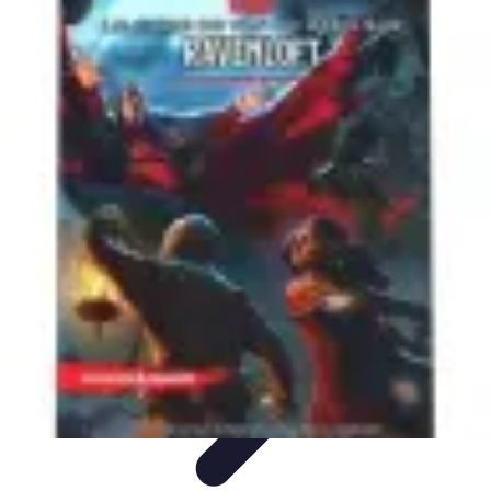
Univers Gamers
Tendances Gaming
Équipement Gamer
Genres de
jeux
Tendances
Psychologie et Sociologie
Univers Gamers