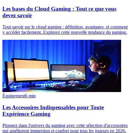
Les bases du Cloud Gaming : Tout ce que vous
devez savoir
Tout savoir sur le cloud gaming : définition, avantages, et comment
y accéder facilement. Explorez cette nouvelle tendance du gaming.
Équipement
6
min
Les Accessoires Indispensables pour Toute
Expérience Gaming
Plongez dans l'univers du gaming avec cette sélection d'accessoires
qui améliorent immersion et confort pour tous les joueurs en 2026.