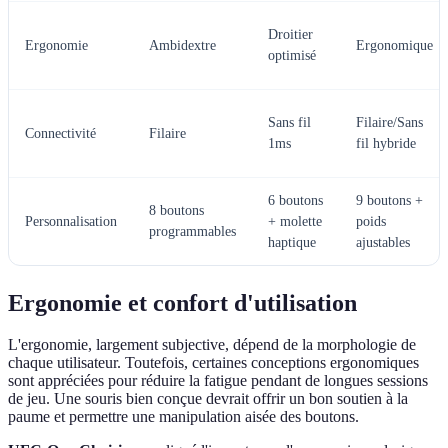
Droitier
Ergonomie
Ambidextre
Ergonomique
optimisé
Sans fil
Filaire/Sans
Connectivité
Filaire
1ms
fil hybride
6 boutons
9 boutons +
8 boutons
Personnalisation
+ molette
poids
programmables
haptique
ajustables
Ergonomie et confort d'utilisation
L'ergonomie, largement subjective, dépend de la morphologie de
chaque utilisateur. Toutefois, certaines conceptions ergonomiques
sont appréciées pour réduire la fatigue pendant de longues sessions
de jeu. Une souris bien conçue devrait offrir un bon soutien à la
paume et permettre une manipulation aisée des boutons.