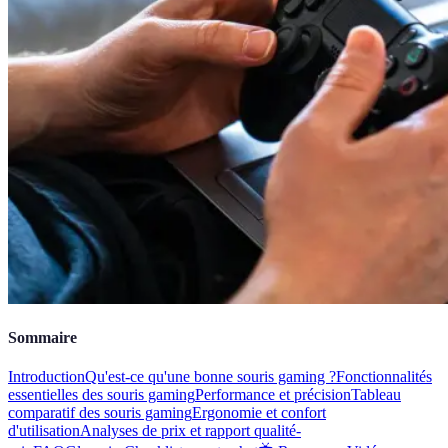
Sommaire
Introduction
Qu'est-ce qu'une bonne souris gaming ?
Fonctionnalités
essentielles des souris gaming
Performance et précision
Tableau
comparatif des souris gaming
Ergonomie et confort
d'utilisation
Analyses de prix et rapport qualité-