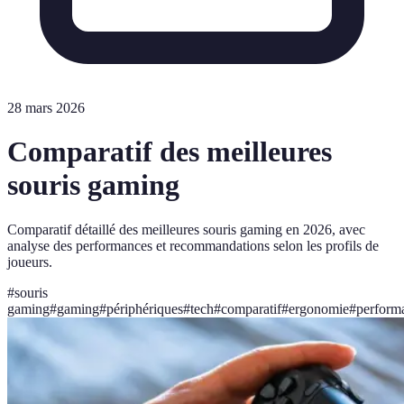
28 mars 2026
Comparatif des meilleures
souris gaming
Comparatif détaillé des meilleures souris gaming en 2026, avec
analyse des performances et recommandations selon les profils de
joueurs.
#
souris
gaming
#
gaming
#
périphériques
#
tech
#
comparatif
#
ergonomie
#
perform