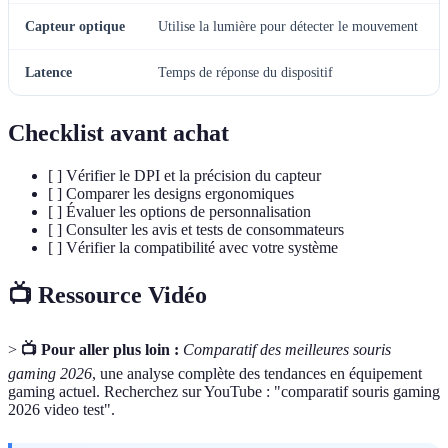
Capteur optique
Utilise la lumière pour détecter le mouvement
Latence
Temps de réponse du dispositif
Checklist avant achat
[ ] Vérifier le DPI et la précision du capteur
[ ] Comparer les designs ergonomiques
[ ] Évaluer les options de personnalisation
[ ] Consulter les avis et tests de consommateurs
[ ] Vérifier la compatibilité avec votre système
📺 Ressource Vidéo
>
📺 Pour aller plus loin :
Comparatif des meilleures souris
gaming 2026
, une analyse complète des tendances en équipement
gaming actuel. Recherchez sur YouTube : "comparatif souris gaming
2026 video test".