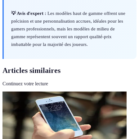
💡 Avis d'expert :
Les modèles haut de gamme offrent une
précision et une personnalisation accrues, idéales pour les
gamers professionnels, mais les modèles de milieu de
gamme représentent souvent un rapport qualité-prix
imbattable pour la majorité des joueurs.
Articles similaires
Continuez votre lecture