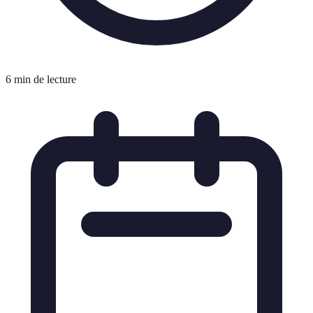
6 min de lecture