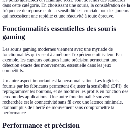
dans cette catégorie. En choisissant une souris, la considération de la
fréquence de réponse et de la sensibilité est cruciale pour les joueurs
qui nécessitent une rapidité et une réactivité à toute épreuve.
Fonctionnalités essentielles des souris
gaming
Les souris gaming modernes viennent avec une myriade de
fonctionnalités qui visent à améliorer l'expérience utilisateur. Par
exemple, les capteurs optiques haute précision permettent une
détection exacte des mouvements, essentielle dans les jeux
compétitifs.
Un autre aspect important est la personnalisation. Les logiciels
fournis par les fabricants permettent d'ajuster la sensibilité (DPI), de
reprogrammer les boutons, et de modifier les profils en fonction des
jeux ou des applications. Une autre fonctionnalité souvent
recherchée est la connectivité sans fil avec une latence minimale,
donnant plus de liberté de mouvement sans compromettre la
performance.
Performance et précision