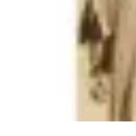
Univers Gamers
Tendances Gaming
Équipement Gamer
Genres de jeux
Tendances
Psych
Univers Gamers