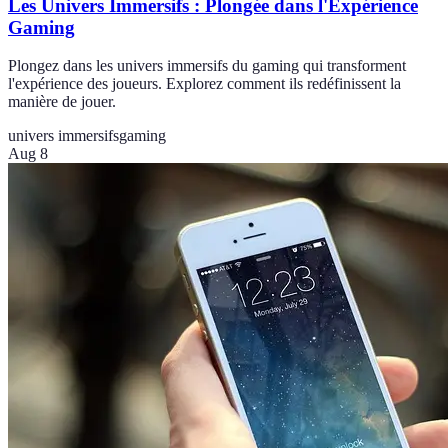
Les Univers Immersifs : Plongée dans l'Expérience
Gaming
Plongez dans les univers immersifs du gaming qui transforment
l'expérience des joueurs. Explorez comment ils redéfinissent la
manière de jouer.
univers immersifs
gaming
Aug 8