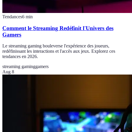
Tendances
6
min
Comment le Streaming Redéfinit l'Univers des
Gamers
Le streaming gaming bouleverse l'expérience des joueurs,
redéfinissant les interactions et l'accès aux jeux. Explorez ces
tendances en 2026.
streaming gaming
gamers
Aug 8