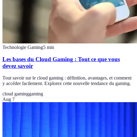
Technologie Gaming
5
min
Les bases du Cloud Gaming : Tout ce que vous
devez savoir
Tout savoir sur le cloud gaming : définition, avantages, et comment
y accéder facilement. Explorez cette nouvelle tendance du gaming.
cloud gaming
gaming
Aug 7