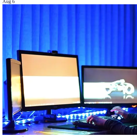
Aug 6