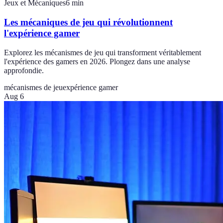
Jeux et Mécaniques
6
min
Les mécaniques de jeu qui révolutionnent
l'expérience gamer
Explorez les mécanismes de jeu qui transforment véritablement
l'expérience des gamers en 2026. Plongez dans une analyse
approfondie.
mécanismes de jeu
expérience gamer
Aug 6