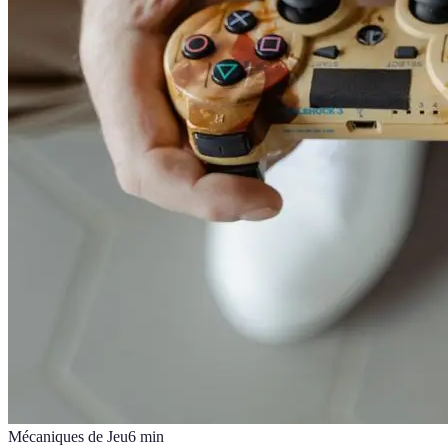
Mécaniques de Jeu
6
min