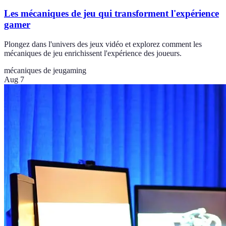
Les mécaniques de jeu qui transforment l'expérience
gamer
Plongez dans l'univers des jeux vidéo et explorez comment les
mécaniques de jeu enrichissent l'expérience des joueurs.
mécaniques de jeu
gaming
Aug 7