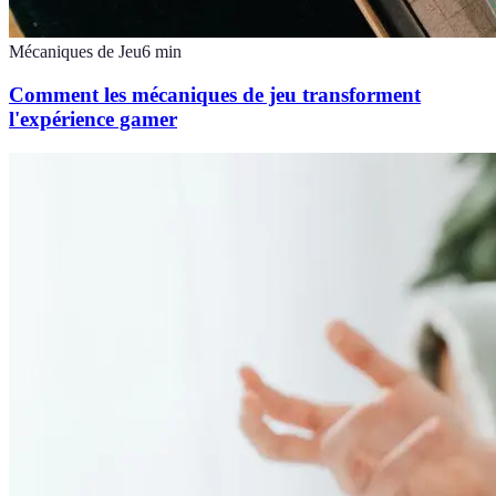
Mécaniques de Jeu
6
min
Comment les mécaniques de jeu transforment
l'expérience gamer