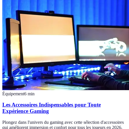
Équipement
6
min
Les Accessoires Indispensables pour Toute
Expérience Gaming
Plongez dans l'univers du gaming avec cette sélection d'accessoires
qui améliorent immersion et confort pour tous les joueurs en 2026.