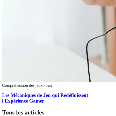
Compréhension des jeux
6
min
Les Mécaniques de Jeu qui Redéfinissent
l'Expérience Gamer
Tous les articles