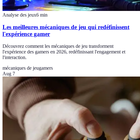
Analyse des jeux
6
min
Les meilleures mécaniques de jeu qui redéfinissent
l'expérience gamer
Découvrez comment les mécaniques de jeu transforment
l'expérience des gamers en 2026, redéfinissant l'engagement et
l'interaction.
mécaniques de jeu
gamers
Aug 7