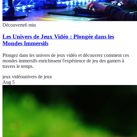
Découverte
6
min
Les Univers de Jeux Vidéo : Plongée dans les
Mondes Immersifs
Plongez dans les univers de jeux vidéo et découvrez comment ces
mondes immersifs enrichissent l'expérience de jeu des gamers à
travers le temps.
jeux vidéo
univers de jeux
Aug 5