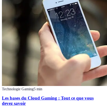
Technologie Gaming
5
min
Les bases du Cloud Gaming : Tout ce que vous
devez savoir