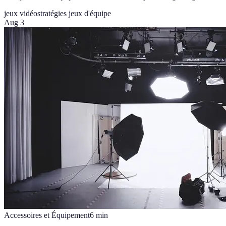
jeux vidéo
stratégies jeux d'équipe
Aug 3
Accessoires et Équipement
6
min