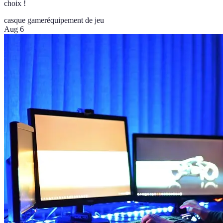
choix !
casque gamer
équipement de jeu
Aug 6