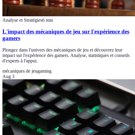
Analyse et Stratégies
6
min
L'impact des mécaniques de jeu sur l'expérience des
gamers
Plongez dans l'univers des mécaniques de jeu et découvrez leur
impact sur l'expérience des gamers. Analyse, statistiques et conseils
d'experts à l'appui.
mécaniques de jeu
gaming
Aug 3