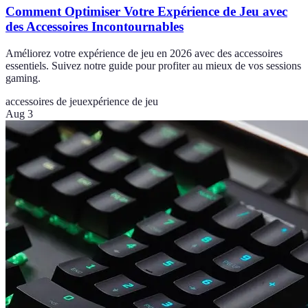
Comment Optimiser Votre Expérience de Jeu avec
des Accessoires Incontournables
Améliorez votre expérience de jeu en 2026 avec des accessoires
essentiels. Suivez notre guide pour profiter au mieux de vos sessions
gaming.
accessoires de jeu
expérience de jeu
Aug 3