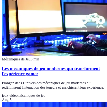
Mécaniques de Jeu
5
min
Les mécaniques de jeu modernes qui transforment
l'expérience gamer
Plongez dans l'univers des mécaniques de jeu modernes qui
redéfinissent l'interaction des joueurs et enrichissent leur expérience.
jeux vidéo
mécaniques de jeu
Aug 5