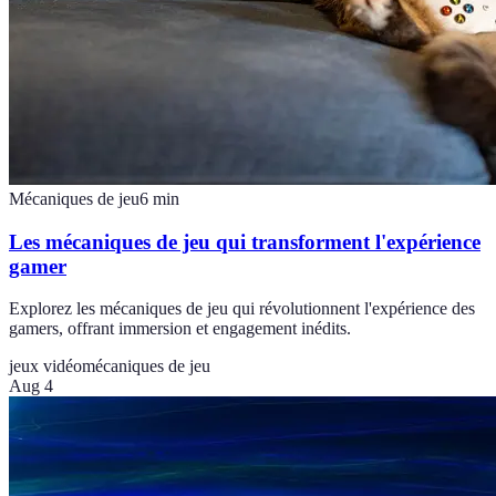
Mécaniques de jeu
6
min
Les mécaniques de jeu qui transforment l'expérience
gamer
Explorez les mécaniques de jeu qui révolutionnent l'expérience des
gamers, offrant immersion et engagement inédits.
jeux vidéo
mécaniques de jeu
Aug 4