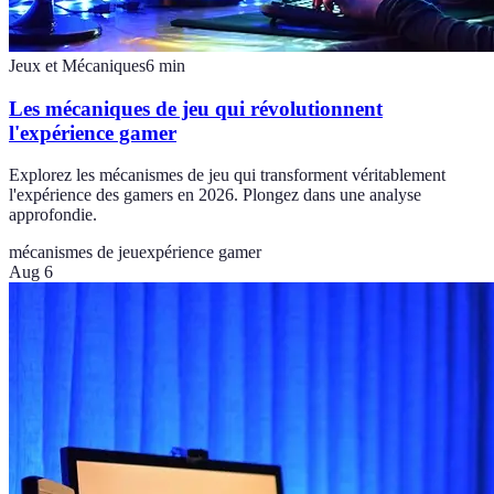
Jeux et Mécaniques
6
min
Les mécaniques de jeu qui révolutionnent
l'expérience gamer
Explorez les mécanismes de jeu qui transforment véritablement
l'expérience des gamers en 2026. Plongez dans une analyse
approfondie.
mécanismes de jeu
expérience gamer
Aug 6