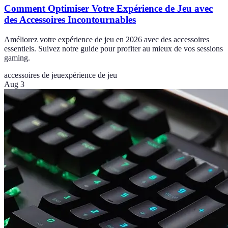
Comment Optimiser Votre Expérience de Jeu avec
des Accessoires Incontournables
Améliorez votre expérience de jeu en 2026 avec des accessoires
essentiels. Suivez notre guide pour profiter au mieux de vos sessions
gaming.
accessoires de jeu
expérience de jeu
Aug 3