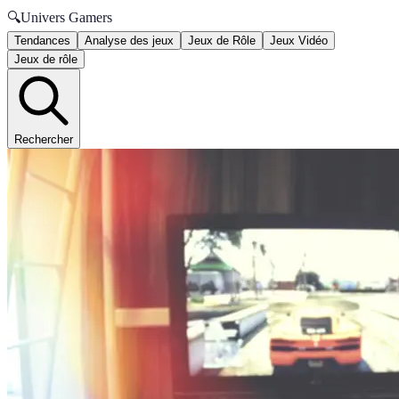
🔍
Univers Gamers
Tendances
Analyse des jeux
Jeux de Rôle
Jeux Vidéo
Jeux de rôle
Rechercher