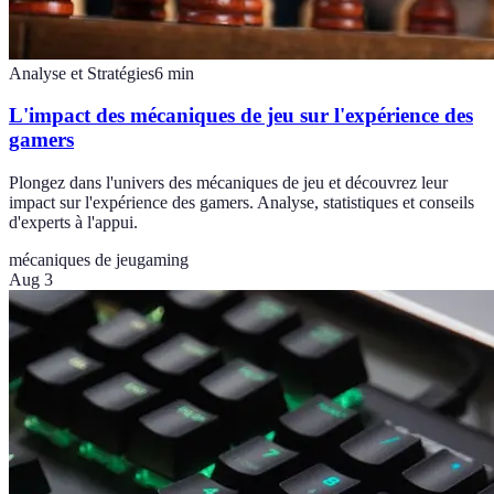
Analyse et Stratégies
6
min
L'impact des mécaniques de jeu sur l'expérience des
gamers
Plongez dans l'univers des mécaniques de jeu et découvrez leur
impact sur l'expérience des gamers. Analyse, statistiques et conseils
d'experts à l'appui.
mécaniques de jeu
gaming
Aug 3