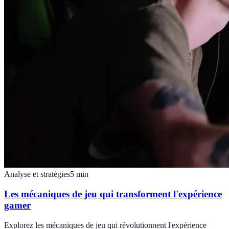
Analyse et stratégies
5
min
Les mécaniques de jeu qui transforment l'expérience
gamer
Explorez les mécaniques de jeu qui révolutionnent l'expérience