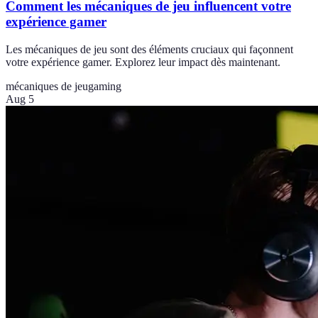
Comment les mécaniques de jeu influencent votre
expérience gamer
Les mécaniques de jeu sont des éléments cruciaux qui façonnent
votre expérience gamer. Explorez leur impact dès maintenant.
mécaniques de jeu
gaming
Aug 5