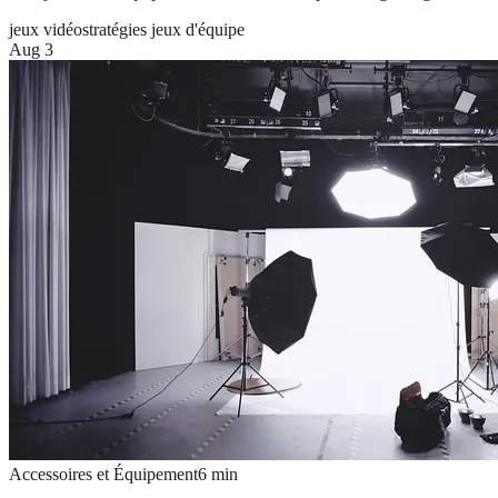
jeux vidéo
stratégies jeux d'équipe
Aug 3
Accessoires et Équipement
6
min