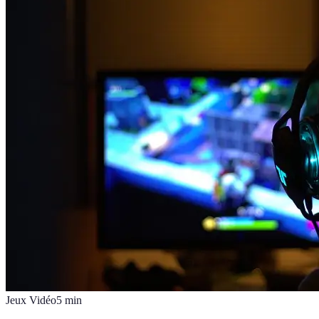
Jeux Vidéo
5
min