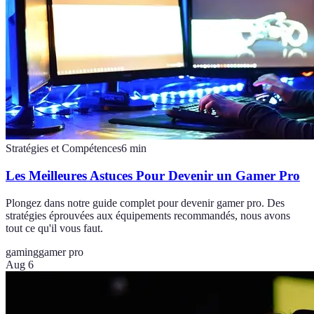
Stratégies et Compétences
6
min
Les Meilleures Astuces Pour Devenir un Gamer Pro
Plongez dans notre guide complet pour devenir gamer pro. Des
stratégies éprouvées aux équipements recommandés, nous avons
tout ce qu'il vous faut.
gaming
gamer pro
Aug 6