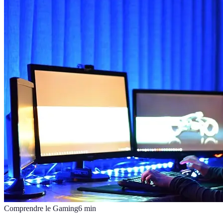
Comprendre le Gaming
6
min