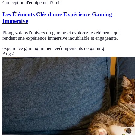
Conception d'équipement
5
min
Les Éléments Clés d'une Expérience Gaming
Immersive
Plongez dans l'univers du gaming et explorez les éléments qui
rendent une expérience immersive inoubliable et engageante.
expérience gaming immersive
équipements de gaming
Aug 4