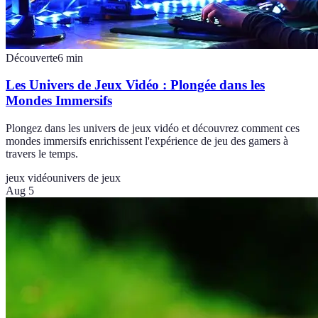
Découverte
6
min
Les Univers de Jeux Vidéo : Plongée dans les
Mondes Immersifs
Plongez dans les univers de jeux vidéo et découvrez comment ces
mondes immersifs enrichissent l'expérience de jeu des gamers à
travers le temps.
jeux vidéo
univers de jeux
Aug 5