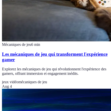
Mécaniques de jeu
6
min
Les mécaniques de jeu qui transforment l'expérience
gamer
Explorez les mécaniques de jeu qui révolutionnent l'expérience des
gamers, offrant immersion et engagement inédits.
jeux vidéo
mécaniques de jeu
Aug 4