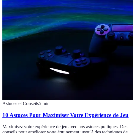
Astuces et Conseils
5
min
10 Astuces Pour Maximiser Votre Expérience de Jeu
Maximisez votre expérience de jeu avec nos astuces pratiques. Des
conseils pour améliorer votre équipement jusqu'à des techniques de