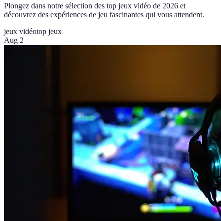
Plongez dans notre sélection des top jeux vidéo de 2026 et
découvrez des expériences de jeu fascinantes qui vous attendent.
jeux vidéo
top jeux
Aug 2