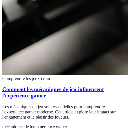
Comprendre les jeux
5
min
Comment les mécaniques de jeu influencent
l'expérience gamer
Les mécaniques de jeu sont essentielles pour comprendre
l'expérience gamer moderne. Cet article explore leur impact sur
l'engagement et le plaisir des joueurs.
mécaniques de jeu
expérience gamer