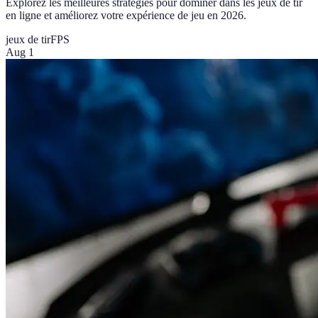
Explorez les meilleures stratégies pour dominer dans les jeux de tir
en ligne et améliorez votre expérience de jeu en 2026.
jeux de tir
FPS
Aug 1