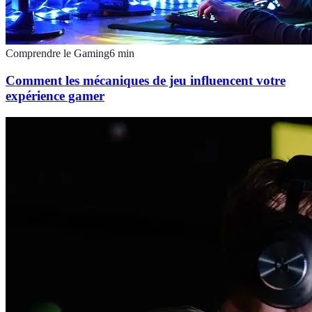
Comprendre le Gaming
6
min
Comment les mécaniques de jeu influencent votre
expérience gamer