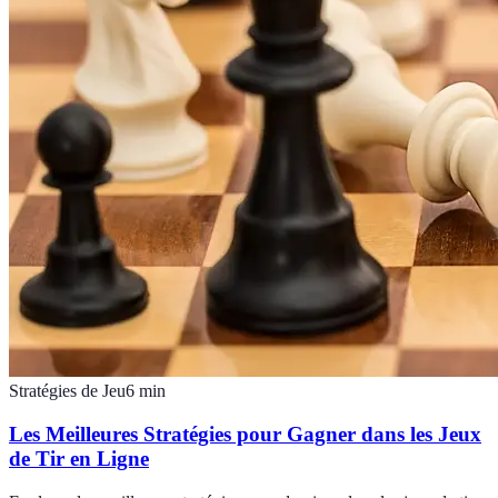
Stratégies de Jeu
6
min
Les Meilleures Stratégies pour Gagner dans les Jeux
de Tir en Ligne