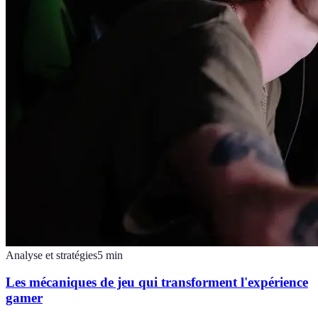
Analyse et stratégies
5
min
Les mécaniques de jeu qui transforment l'expérience
gamer