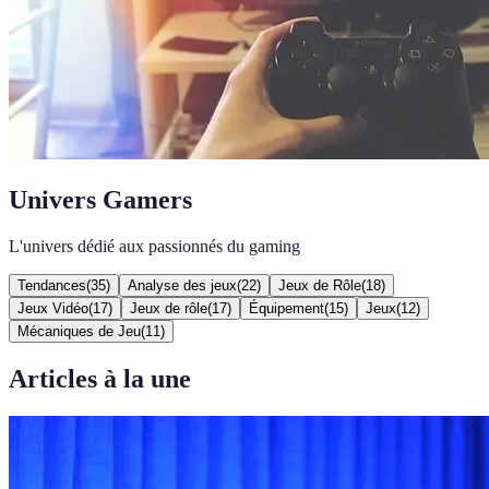
Univers Gamers
L'univers dédié aux passionnés du gaming
Tendances
(
35
)
Analyse des jeux
(
22
)
Jeux de Rôle
(
18
)
Jeux Vidéo
(
17
)
Jeux de rôle
(
17
)
Équipement
(
15
)
Jeux
(
12
)
Mécaniques de Jeu
(
11
)
Articles à la une