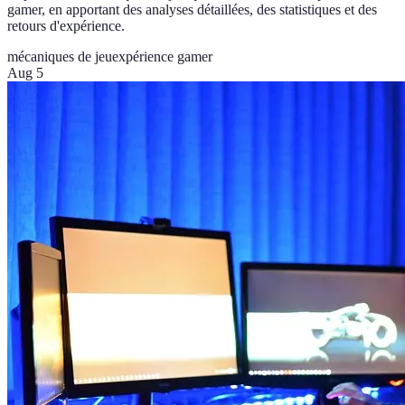
gamer, en apportant des analyses détaillées, des statistiques et des
retours d'expérience.
mécaniques de jeu
expérience gamer
Aug 5