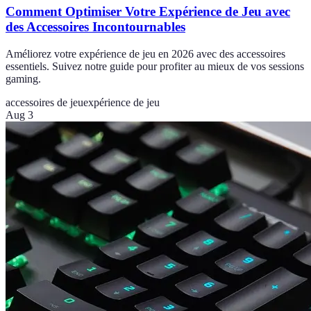
Comment Optimiser Votre Expérience de Jeu avec
des Accessoires Incontournables
Améliorez votre expérience de jeu en 2026 avec des accessoires
essentiels. Suivez notre guide pour profiter au mieux de vos sessions
gaming.
accessoires de jeu
expérience de jeu
Aug 3