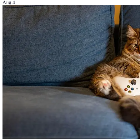
Aug 4