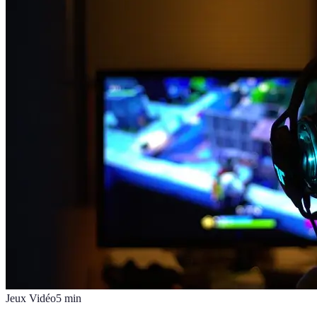
Jeux Vidéo
5
min