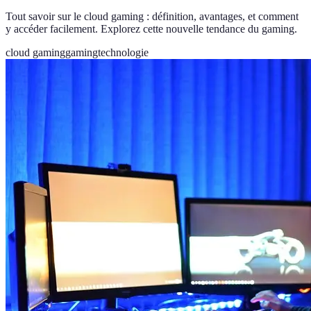
Tout savoir sur le cloud gaming : définition, avantages, et comment
y accéder facilement. Explorez cette nouvelle tendance du gaming.
cloud gaming
gaming
technologie