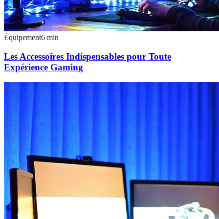
Équipement
6
min
Les Accessoires Indispensables pour Toute
Expérience Gaming