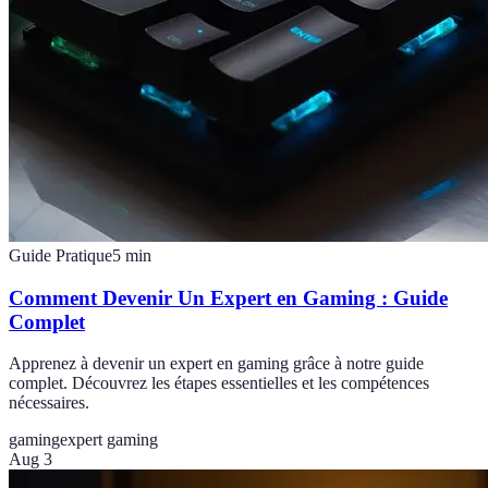
Guide Pratique
5
min
Comment Devenir Un Expert en Gaming : Guide
Complet
Apprenez à devenir un expert en gaming grâce à notre guide
complet. Découvrez les étapes essentielles et les compétences
nécessaires.
gaming
expert gaming
Aug 3