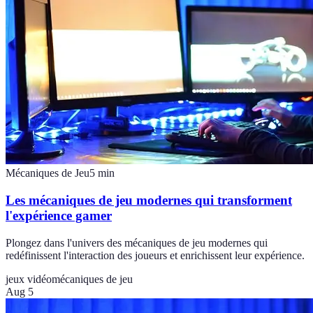
Mécaniques de Jeu
5
min
Les mécaniques de jeu modernes qui transforment
l'expérience gamer
Plongez dans l'univers des mécaniques de jeu modernes qui
redéfinissent l'interaction des joueurs et enrichissent leur expérience.
jeux vidéo
mécaniques de jeu
Aug 5