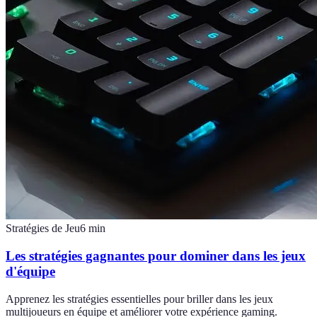
Stratégies de Jeu
6
min
Les stratégies gagnantes pour dominer dans les jeux
d'équipe
Apprenez les stratégies essentielles pour briller dans les jeux
multijoueurs en équipe et améliorer votre expérience gaming.